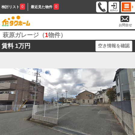
0
0
検討リスト
最近見た物件
お問合せ
萩原ガレージ（
1
物件）
賃料
1万円
空き情報を確認