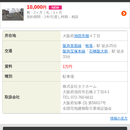
10,000
円
NEW
敷：2ヶ月｜礼：1ヶ月
契約期間：1年/引渡し時期：相談
所在地
大阪府
池田市
畑
４丁目
阪急箕面線
「
牧落
」駅 徒歩25分
交通
阪急宝塚本線
「
石橋阪大前
」駅 徒歩
33分
賃料
1万円
種別
駐車場
株式会社タクホーム
大阪府池田市石橋２丁目4-1
取扱会社
TEL:072-760-6611
大阪府知事 (3) 第56017号
全国宅地建物取引業保証協会
情報の見方