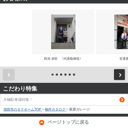
田渕 卓郎 《代表取締役》
安達
前
こだわり特集
月極駐車場特集！
池田市のタクホームTOP
>
物件カタログ
>
萩原ガレージ
ページトップに戻る