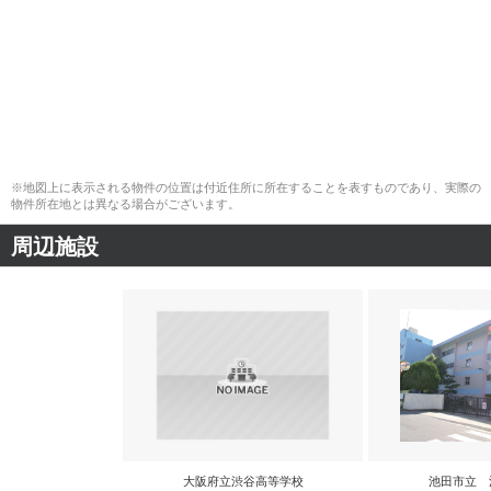
※地図上に表示される物件の位置は付近住所に所在することを表すものであり、実際の
物件所在地とは異なる場合がございます。
周辺施設
大阪府立渋谷高等学校
池田市立 