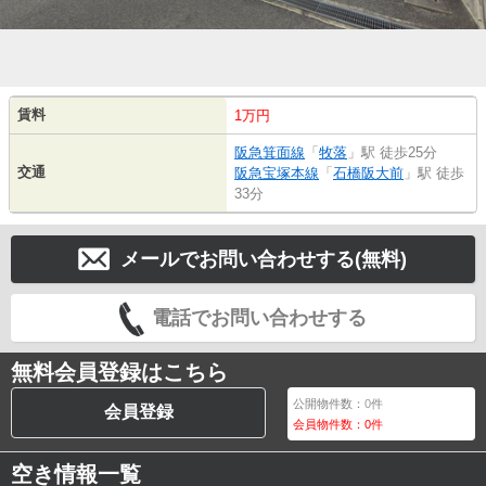
賃料
1万円
阪急箕面線
「
牧落
」駅 徒歩25分
交通
阪急宝塚本線
「
石橋阪大前
」駅 徒歩
33分
メールでお問い合わせする(無料)
電話でお問い合わせする
無料会員登録はこちら
公開物件数：
0
件
会員登録
会員物件数：
0
件
空き情報一覧