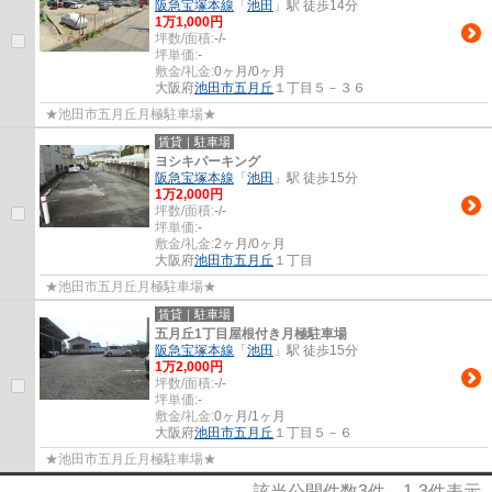
阪急宝塚本線
「
池田
」駅 徒歩14分
1
万
1,000
円
坪数/面積:
-/-
坪単価:
-
敷金/礼金:
0ヶ月/0ヶ月
大阪府
池田市
五月丘
１丁目５－３６
★池田市五月丘月極駐車場★
賃貸｜駐車場
ヨシキパーキング
阪急宝塚本線
「
池田
」駅 徒歩15分
1
万
2,000
円
坪数/面積:
-/-
坪単価:
-
敷金/礼金:
2ヶ月/0ヶ月
大阪府
池田市
五月丘
１丁目
★池田市五月丘月極駐車場★
賃貸｜駐車場
五月丘1丁目屋根付き月極駐車場
阪急宝塚本線
「
池田
」駅 徒歩15分
1
万
2,000
円
坪数/面積:
-/-
坪単価:
-
敷金/礼金:
0ヶ月/1ヶ月
大阪府
池田市
五月丘
１丁目５－６
★池田市五月丘月極駐車場★
該当公開件数
3
件
1-3
件表示