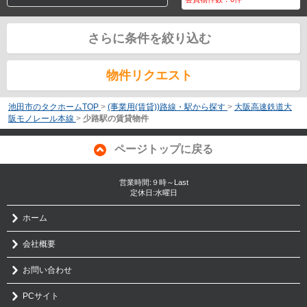
さらに条件を絞り込む
物件リクエスト
池田市のタクホームTOP
>
(事業用(賃貸))路線・駅から探す
>
大阪高速鉄道大
阪モノレール本線
>
少路駅の賃貸物件
ページトップに戻る
営業時間:９時～Last
定休日:水曜日
ホーム
会社概要
お問い合わせ
PCサイト