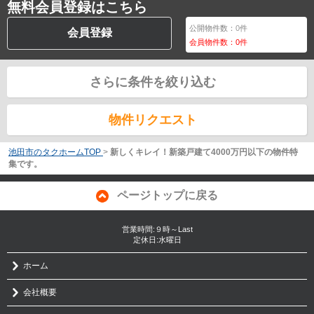
無料会員登録はこちら
公開物件数：
0
件
会員登録
会員物件数：
0
件
さらに条件を絞り込む
物件リクエスト
池田市のタクホームTOP
>
新しくキレイ！新築戸建て4000万円以下の物件特
集です。
ページトップに戻る
営業時間:９時～Last
定休日:水曜日
ホーム
会社概要