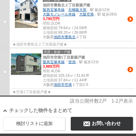
池田市豊島北２丁目新築戸建
阪急宝塚本線
「
石橋阪大前
」駅 徒歩12分
大阪モノレール本線
「
大阪空港
」駅 徒歩28分
3,790万円
間取:
2LDK
建物面積:
79.64㎡ / 24.09坪
土地面積:
88.20㎡ / 26.68坪
大阪府
池田市
豊島北
２丁目
★池田市豊島北２丁目新築戸建★
売買｜新築一戸建
池田市空港1丁目新築戸建
阪急宝塚本線
「
蛍池
」駅 徒歩12分
3,980万円
間取:
4LDK
建物面積:
105.16㎡ / 31.81坪
土地面積:
37.84㎡ / 11.44坪
大阪府
池田市
空港
１丁目2-5
★空港1丁目新築戸建★
該当公開件数
2
戸
1-2
戸表示
チェックした物件をまとめて
検討リストに追加
お問い合わせ