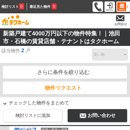
0
0
検討リスト
最近見た物件
お問合せ
新築戸建て4000万円以下の物件特集！｜池田
市・石橋の賃貸店舗・テナントはタクホーム
2
該当物件
戸
さらに条件を絞り込む
物件リクエスト
チェックした物件をまとめて
検討リストに追加
お問い合わせ
売買｜新築一戸建