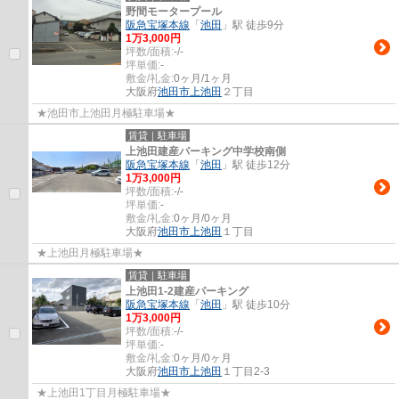
野間モータープール
阪急宝塚本線
「
池田
」駅 徒歩9分
1
万
3,000
円
坪数/面積:
-/-
坪単価:
-
敷金/礼金:
0ヶ月/1ヶ月
大阪府
池田市
上池田
２丁目
★池田市上池田月極駐車場★
賃貸｜駐車場
上池田建産パーキング中学校南側
阪急宝塚本線
「
池田
」駅 徒歩12分
1
万
3,000
円
坪数/面積:
-/-
坪単価:
-
敷金/礼金:
0ヶ月/0ヶ月
大阪府
池田市
上池田
１丁目
★上池田月極駐車場★
賃貸｜駐車場
上池田1-2建産パーキング
阪急宝塚本線
「
池田
」駅 徒歩10分
1
万
3,000
円
坪数/面積:
-/-
坪単価:
-
敷金/礼金:
0ヶ月/0ヶ月
大阪府
池田市
上池田
１丁目2-3
★上池田1丁目月極駐車場★