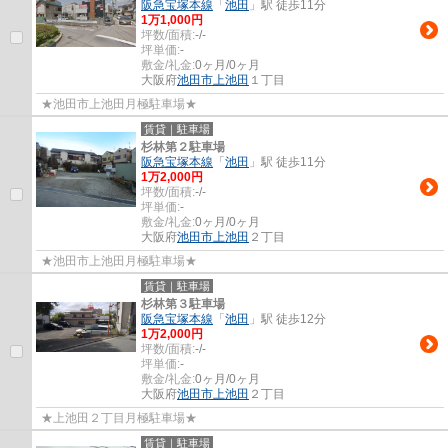
阪急宝塚本線
「
池田
」駅 徒歩11分
1
万
1,000
円
坪数/面積:
-/-
坪単価:
-
敷金/礼金:
0ヶ月/0ヶ月
大阪府
池田市
上池田
１丁目
★池田市上池田月極駐車場★
賃貸｜駐車場
杉林第２駐車場
阪急宝塚本線
「
池田
」駅 徒歩11分
1
万
2,000
円
坪数/面積:
-/-
坪単価:
-
敷金/礼金:
0ヶ月/0ヶ月
大阪府
池田市
上池田
２丁目
★池田市上池田月極駐車場★
賃貸｜駐車場
杉林第３駐車場
阪急宝塚本線
「
池田
」駅 徒歩12分
1
万
2,000
円
坪数/面積:
-/-
坪単価:
-
敷金/礼金:
0ヶ月/0ヶ月
大阪府
池田市
上池田
２丁目
★上池田２丁目月極駐車場★
賃貸｜駐車場