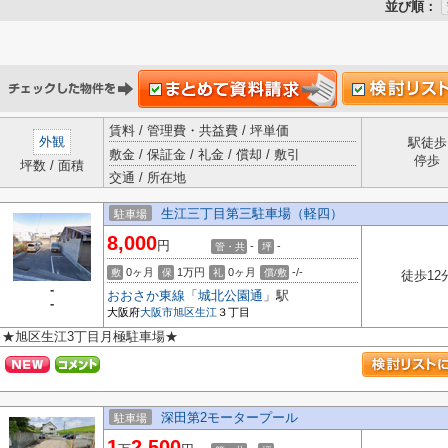
並び順：
賃料 / 管理費・共益費 / 坪単価
外観
駅徒歩
敷金 / 保証金 / 礼金 / 償却 / 敷引
停歩
坪数 / 面積
交通 / 所在地
生江三丁目第三駐車場（軽四）
駐車場
8,000
円
-
-
管・共
坪
0ヶ月
1万円
0ヶ月
-/-
敷
保
礼
償/敷
徒歩12
-
おおさか東線
「
城北公園通
」駅
-
大阪府
大阪市旭区
生江
３丁目
★旭区生江3丁目月極駐車場★
深田第2モータープール
駐車場
1
2,500