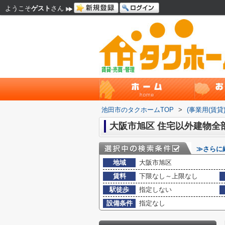
ようこそ
ゲスト
さん
池田市のタクホームTOP
>
(事業用(賃貸
大阪市旭区 住宅以外建物全
≫さらに
地域
大阪市旭区
賃料
下限なし～上限なし
駅徒歩
指定しない
設備条件
指定なし