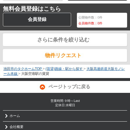
無料会員登録はこちら
公開物件数：
0
件
会員登録
会員物件数：
0
件
さらに条件を絞り込む
物件リクエスト
池田市のタクホームTOP
>
(賃貸)路線・駅から探す
>
大阪高速鉄道大阪モノレ
ール本線
>
大阪空港駅の賃貸
ページトップに戻る
営業時間:９時～Last
定休日:水曜日
ホーム
会社概要