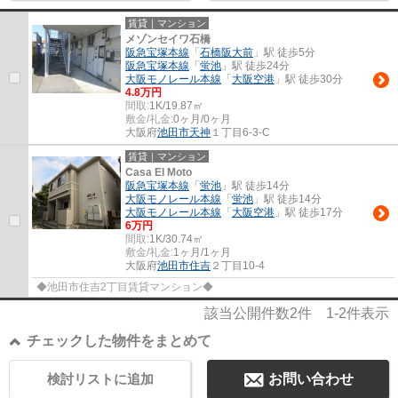
賃貸｜マンション
メゾンセイワ石橋
阪急宝塚本線
「
石橋阪大前
」駅 徒歩5分
阪急宝塚本線
「
蛍池
」駅 徒歩24分
大阪モノレール本線
「
大阪空港
」駅 徒歩30分
4.8万円
間取:
1K/19.87㎡
敷金/礼金:
0ヶ月/0ヶ月
大阪府
池田市
天神
１丁目6-3-C
賃貸｜マンション
Casa El Moto
阪急宝塚本線
「
蛍池
」駅 徒歩14分
大阪モノレール本線
「
蛍池
」駅 徒歩14分
大阪モノレール本線
「
大阪空港
」駅 徒歩17分
6万円
間取:
1K/30.74㎡
敷金/礼金:
1ヶ月/1ヶ月
大阪府
池田市
住吉
２丁目10-4
◆池田市住吉2丁目賃貸マンション◆
該当公開件数
2
件
1-2
件表示
チェックした物件をまとめて
検討リストに追加
お問い合わせ