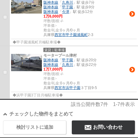
阪神本線
「
久寿川
」駅 徒歩7分
阪神本線
「
甲子園
」駅 徒歩9分
阪神本線
「
今津
」駅 徒歩12分
1
万
6,000
円
坪数/面積:
-/-
坪単価:
-
敷金/礼金:
0ヶ月/0ヶ月
兵庫県
西宮市
甲子園浦風町
2-3
◆甲子園浦風町月極駐車場◆
賃貸｜駐車場
モータープール津村
阪神本線
「
甲子園
」駅 徒歩20分
阪神本線
「
久寿川
」駅 徒歩22分
1
万
7,000
円
坪数/面積:
-/-
坪単価:
-
敷金/礼金:
0ヶ月/0ヶ月
兵庫県
西宮市
浜甲子園
３丁目9-5
◆浜甲子園3丁目月極駐車場◆
該当公開件数
7
件
1-7
件表示
チェックした物件をまとめて
検討リストに追加
お問い合わせ