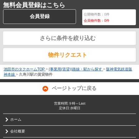
無料会員登録はこちら
公開物件数：
0
件
会員登録
会員物件数：
0
件
さらに条件を絞り込む
物件リクエスト
池田市のタクホームTOP
>
(事業用(賃貸))路線・駅から探す
>
阪神電気鉄道阪
神本線
>
久寿川駅の賃貸物件
ページトップに戻る
営業時間:９時～Last
定休日:水曜日
ホーム
会社概要