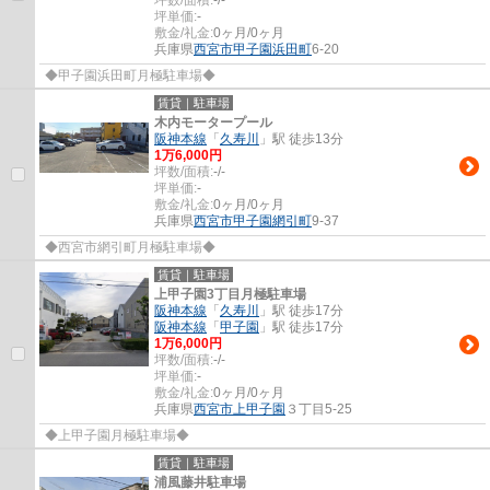
坪単価:
-
敷金/礼金:
0ヶ月/0ヶ月
兵庫県
西宮市
甲子園浜田町
6-20
◆甲子園浜田町月極駐車場◆
賃貸｜駐車場
木内モータープール
阪神本線
「
久寿川
」駅 徒歩13分
1
万
6,000
円
坪数/面積:
-/-
坪単価:
-
敷金/礼金:
0ヶ月/0ヶ月
兵庫県
西宮市
甲子園網引町
9-37
◆西宮市網引町月極駐車場◆
賃貸｜駐車場
上甲子園3丁目月極駐車場
阪神本線
「
久寿川
」駅 徒歩17分
阪神本線
「
甲子園
」駅 徒歩17分
1
万
6,000
円
坪数/面積:
-/-
坪単価:
-
敷金/礼金:
0ヶ月/0ヶ月
兵庫県
西宮市
上甲子園
３丁目5-25
◆上甲子園月極駐車場◆
賃貸｜駐車場
浦風藤井駐車場