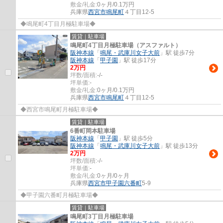
敷金/礼金:
0ヶ月/0.1万円
兵庫県
西宮市
鳴尾町
４丁目12-5
◆鳴尾町4丁目月極駐車場◆
賃貸｜駐車場
鳴尾町4丁目月極駐車場（アスファルト）
阪神本線
「
鳴尾・武庫川女子大前
」駅 徒歩7分
阪神本線
「
甲子園
」駅 徒歩17分
2
万円
坪数/面積:
-/-
坪単価:
-
敷金/礼金:
0ヶ月/0.1万円
兵庫県
西宮市
鳴尾町
４丁目12-5
◆西宮市鳴尾町月極駐車場◆
賃貸｜駐車場
6番町岡本駐車場
阪神本線
「
甲子園
」駅 徒歩5分
阪神本線
「
鳴尾・武庫川女子大前
」駅 徒歩13分
2
万円
坪数/面積:
-/-
坪単価:
-
敷金/礼金:
0ヶ月/0ヶ月
兵庫県
西宮市
甲子園六番町
5-9
◆甲子園六番町月極駐車場◆
賃貸｜駐車場
鳴尾町3丁目月極駐車場