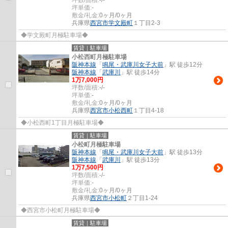
坪単価:
-
敷金/礼金:
0ヶ月/0ヶ月
兵庫県
西宮市
学文殿町
１丁目2-3
◆学文殿町月極駐車場◆
賃貸｜駐車場
小松西町月極駐車場
阪神本線
「
鳴尾・武庫川女子大前
」駅 徒歩12分
阪神本線
「
武庫川
」駅 徒歩14分
1
万
7,000
円
坪数/面積:
-/-
坪単価:
-
敷金/礼金:
0ヶ月/0ヶ月
兵庫県
西宮市
小松西町
１丁目4-18
◆小松西町1丁目月極駐車場◆
賃貸｜駐車場
小松町月極駐車場
阪神本線
「
鳴尾・武庫川女子大前
」駅 徒歩13分
阪神本線
「
武庫川
」駅 徒歩13分
1
万
7,500
円
坪数/面積:
-/-
坪単価:
-
敷金/礼金:
0ヶ月/0ヶ月
兵庫県
西宮市
小松町
２丁目1-24
◆西宮市小松町月極駐車場◆
賃貸｜駐車場