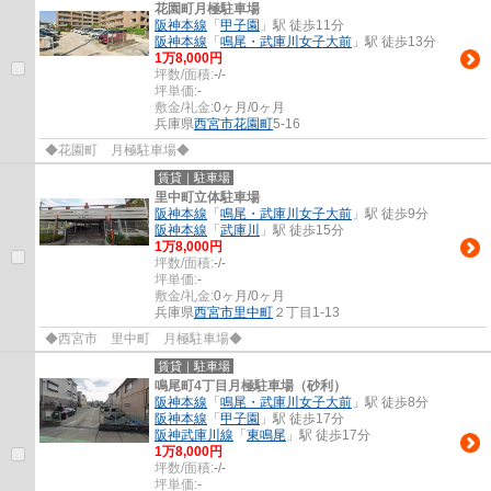
花園町月極駐車場
阪神本線
「
甲子園
」駅 徒歩11分
阪神本線
「
鳴尾・武庫川女子大前
」駅 徒歩13分
1
万
8,000
円
坪数/面積:
-/-
坪単価:
-
敷金/礼金:
0ヶ月/0ヶ月
兵庫県
西宮市
花園町
5-16
◆花園町 月極駐車場◆
賃貸｜駐車場
里中町立体駐車場
阪神本線
「
鳴尾・武庫川女子大前
」駅 徒歩9分
阪神本線
「
武庫川
」駅 徒歩15分
1
万
8,000
円
坪数/面積:
-/-
坪単価:
-
敷金/礼金:
0ヶ月/0ヶ月
兵庫県
西宮市
里中町
２丁目1-13
◆西宮市 里中町 月極駐車場◆
賃貸｜駐車場
鳴尾町4丁目月極駐車場（砂利）
阪神本線
「
鳴尾・武庫川女子大前
」駅 徒歩8分
阪神本線
「
甲子園
」駅 徒歩17分
阪神武庫川線
「
東鳴尾
」駅 徒歩17分
1
万
8,000
円
坪数/面積:
-/-
坪単価:
-