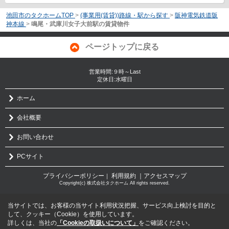
池田市のタクホームTOP
>
(事業用(賃貸))路線・駅から探す
>
阪神電気鉄道阪
神本線
>
鳴尾・武庫川女子大前駅の賃貸物件
ページトップに戻る
営業時間:９時～Last
定休日:水曜日
ホーム
会社概要
お問い合わせ
PCサイト
プライバシーポリシー
利用規約
｜アクセスマップ
｜
Copyright(c) 株式会社タクホーム All rights reserved.
当サイトでは、お客様の当サイト利用状況把握、サービス向上検討を目的と
して、クッキー（Cookie）を使用しています。
詳しくは、当社の
「Cookieの取扱いについて」
をご確認ください。