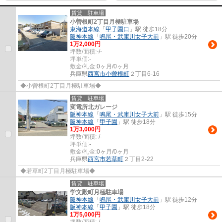
賃貸｜駐車場
小曽根町2丁目月極駐車場
東海道本線
「
甲子園口
」駅 徒歩18分
阪神本線
「
鳴尾・武庫川女子大前
」駅 徒歩20分
1
万
2,000
円
坪数/面積:
-/-
坪単価:
-
敷金/礼金:
0ヶ月/0ヶ月
兵庫県
西宮市
小曽根町
２丁目6-16
◆小曽根町2丁目月極駐車場◆
賃貸｜駐車場
変電所北ガレージ
阪神本線
「
鳴尾・武庫川女子大前
」駅 徒歩15分
阪神本線
「
甲子園
」駅 徒歩18分
1
万
3,000
円
坪数/面積:
-/-
坪単価:
-
敷金/礼金:
0ヶ月/0ヶ月
兵庫県
西宮市
若草町
２丁目2-22
◆若草町2丁目月極駐車場◆
賃貸｜駐車場
学文殿町月極駐車場
阪神本線
「
鳴尾・武庫川女子大前
」駅 徒歩12分
阪神本線
「
甲子園
」駅 徒歩18分
1
万
5,000
円
坪数/面積:
-/-