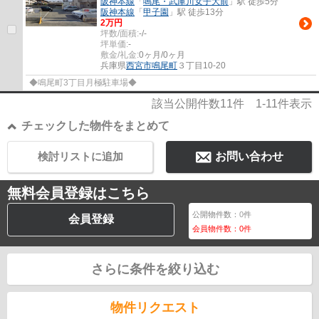
阪神本線
「
鳴尾・武庫川女子大前
」駅 徒歩5分
阪神本線
「
甲子園
」駅 徒歩13分
2
万円
坪数/面積:
-/-
坪単価:
-
敷金/礼金:
0ヶ月/0ヶ月
兵庫県
西宮市
鳴尾町
３丁目10-20
◆鳴尾町3丁目月極駐車場◆
該当公開件数
11
件
1-11
件表示
チェックした物件をまとめて
検討リストに追加
お問い合わせ
無料会員登録はこちら
公開物件数：
0
件
会員登録
会員物件数：
0
件
さらに条件を絞り込む
物件リクエスト