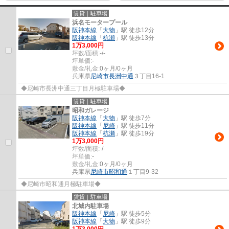
賃貸｜駐車場
浜名モータープール
阪神本線
「
大物
」駅 徒歩12分
阪神本線
「
杭瀬
」駅 徒歩13分
1
万
3,000
円
坪数/面積:
-/-
坪単価:
-
敷金/礼金:
0ヶ月/0ヶ月
兵庫県
尼崎市
長洲中通
３丁目16-1
◆尼崎市長洲中通三丁目月極駐車場◆
賃貸｜駐車場
昭和ガレージ
阪神本線
「
大物
」駅 徒歩7分
阪神本線
「
尼崎
」駅 徒歩11分
阪神本線
「
杭瀬
」駅 徒歩19分
1
万
3,000
円
坪数/面積:
-/-
坪単価:
-
敷金/礼金:
0ヶ月/0ヶ月
兵庫県
尼崎市
昭和通
１丁目9-32
◆尼崎市昭和通月極駐車場◆
賃貸｜駐車場
北城内駐車場
阪神本線
「
尼崎
」駅 徒歩5分
阪神本線
「
大物
」駅 徒歩9分
1
万
3,000
円