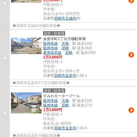
坪数/面積:
-/-
坪単価:
-
敷金/礼金:
0ヶ月/0万円
兵庫県
尼崎市
北城内
90
◆尼崎市北城内月極駐車場◆
賃貸｜駐車場
金楽寺町2丁目月極駐車場
阪神本線
「
大物
」駅 徒歩13分
阪神本線
「
尼崎
」駅 徒歩16分
東海道本線
「
尼崎
」駅 徒歩19分
1
万
3,600
円
坪数/面積:
-/-
坪単価:
-
敷金/礼金:
0ヶ月/0ヶ月
兵庫県
尼崎市
金楽寺
2-35-1
◆尼崎市金楽寺2丁目月極駐車場◆
賃貸｜駐車場
すみれモータープール
阪神本線
「
大物
」駅 徒歩13分
阪神本線
「
尼崎
」駅 徒歩17分
1
万
3,600
円
坪数/面積:
-/-
坪単価:
-
敷金/礼金:
-/0万円
兵庫県
尼崎市
金楽寺
2-33-5
◆尼崎市金楽寺月極駐車場◆