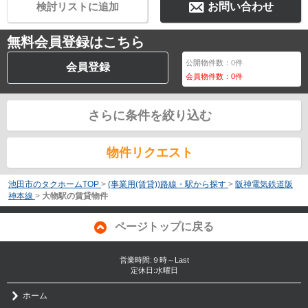
検討リストに追加
お問い合わせ
無料会員登録はこちら
公開物件数：
0
件
会員登録
会員物件数：
0
件
さらに条件を絞り込む
物件リクエスト
池田市のタクホームTOP
>
(事業用(賃貸))路線・駅から探す
>
阪神電気鉄道阪
神本線
>
大物駅の賃貸物件
ページトップに戻る
営業時間:９時～Last
定休日:水曜日
ホーム