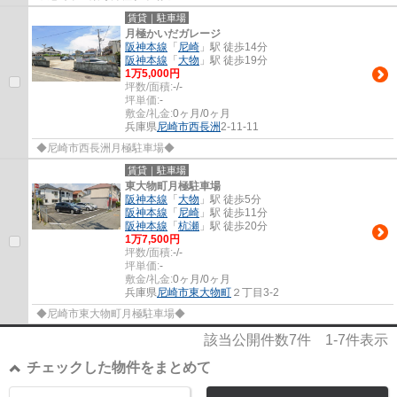
賃貸｜駐車場
月極かいだガレージ
阪神本線
「
尼崎
」駅 徒歩14分
阪神本線
「
大物
」駅 徒歩19分
1
万
5,000
円
坪数/面積:
-/-
坪単価:
-
敷金/礼金:
0ヶ月/0ヶ月
兵庫県
尼崎市
西長洲
2-11-11
◆尼崎市西長洲月極駐車場◆
賃貸｜駐車場
東大物町月極駐車場
阪神本線
「
大物
」駅 徒歩5分
阪神本線
「
尼崎
」駅 徒歩11分
阪神本線
「
杭瀬
」駅 徒歩20分
1
万
7,500
円
坪数/面積:
-/-
坪単価:
-
敷金/礼金:
0ヶ月/0ヶ月
兵庫県
尼崎市
東大物町
２丁目3-2
◆尼崎市東大物町月極駐車場◆
該当公開件数
7
件
1-7
件表示
チェックした物件をまとめて