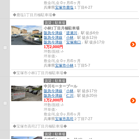
敷金/礼金:
0ヶ月/0ヶ月
兵庫県
宝塚市
鹿塩
１丁目4-27
◆鹿塩1丁目月極駐車場◆
賃貸｜駐車場
小林1丁目月極駐車場
阪急今津線
「
逆瀬川
」駅 徒歩6分
阪急今津線
「
小林
」駅 徒歩12分
阪急今津線
「
宝塚南口
」駅 徒歩17分
1
万
2,000
円
坪数/面積:
-/-
坪単価:
-
敷金/礼金:
0ヶ月/0ヶ月
兵庫県
宝塚市
小林
１丁目5-7
◆宝塚市小林1丁目月極駐車場◆
賃貸｜駐車場
中川モータープール
阪急今津線
「
小林
」駅 徒歩17分
阪急今津線
「
仁川
」駅 徒歩20分
1
万
2,000
円
坪数/面積:
-/-
坪単価:
-
敷金/礼金:
0ヶ月/0ヶ月
兵庫県
宝塚市
高司
２丁目7-27
◆宝塚市高司2丁目月極駐車場◆
賃貸｜駐車場