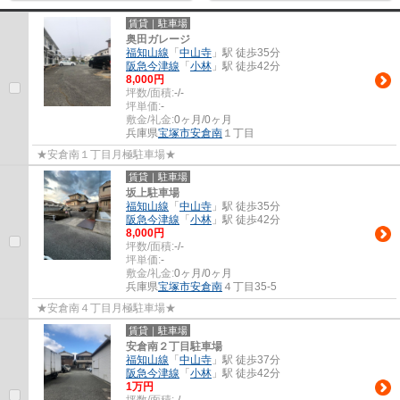
賃貸｜駐車場
奥田ガレージ
福知山線
「
中山寺
」駅 徒歩35分
阪急今津線
「
小林
」駅 徒歩42分
8,000
円
坪数/面積:
-/-
坪単価:
-
敷金/礼金:
0ヶ月/0ヶ月
兵庫県
宝塚市
安倉南
１丁目
★安倉南１丁目月極駐車場★
賃貸｜駐車場
坂上駐車場
福知山線
「
中山寺
」駅 徒歩35分
阪急今津線
「
小林
」駅 徒歩42分
8,000
円
坪数/面積:
-/-
坪単価:
-
敷金/礼金:
0ヶ月/0ヶ月
兵庫県
宝塚市
安倉南
４丁目35-5
★安倉南４丁目月極駐車場★
賃貸｜駐車場
安倉南２丁目駐車場
福知山線
「
中山寺
」駅 徒歩37分
阪急今津線
「
小林
」駅 徒歩42分
1
万円
坪数/面積:
-/-