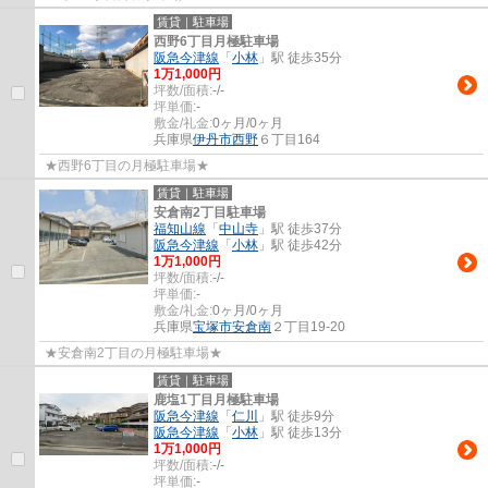
賃貸｜駐車場
西野6丁目月極駐車場
阪急今津線
「
小林
」駅 徒歩35分
1
万
1,000
円
坪数/面積:
-/-
坪単価:
-
敷金/礼金:
0ヶ月/0ヶ月
兵庫県
伊丹市
西野
６丁目164
★西野6丁目の月極駐車場★
賃貸｜駐車場
安倉南2丁目駐車場
福知山線
「
中山寺
」駅 徒歩37分
阪急今津線
「
小林
」駅 徒歩42分
1
万
1,000
円
坪数/面積:
-/-
坪単価:
-
敷金/礼金:
0ヶ月/0ヶ月
兵庫県
宝塚市
安倉南
２丁目19-20
★安倉南2丁目の月極駐車場★
賃貸｜駐車場
鹿塩1丁目月極駐車場
阪急今津線
「
仁川
」駅 徒歩9分
阪急今津線
「
小林
」駅 徒歩13分
1
万
1,000
円
坪数/面積:
-/-
坪単価:
-