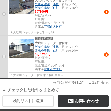
大吹町シャッター付ガレージ
阪急今津線
「
小林
」駅 徒歩15分
阪急今津線
「
仁川
」駅 徒歩16分
3
万
800
円
坪数/面積:
-/-
坪単価:
-
敷金/礼金:
0ヶ月/0ヶ月
兵庫県
宝塚市
大吹町
★大吹町シャッター付ガレージ★
賃貸｜駐車場
大成町シャッター付倉庫
阪急今津線
「
小林
」駅 徒歩11分
阪急今津線
「
仁川
」駅 徒歩14分
3
万
5,200
円
坪数/面積:
-/-
坪単価:
-
敷金/礼金:
0ヶ月/0ヶ月
兵庫県
宝塚市
大成町
☆大成町シャッター付倉庫月極駐車場☆
該当公開件数
12
件
1-12
件表示
チェックした物件をまとめて
検討リストに追加
お問い合わせ