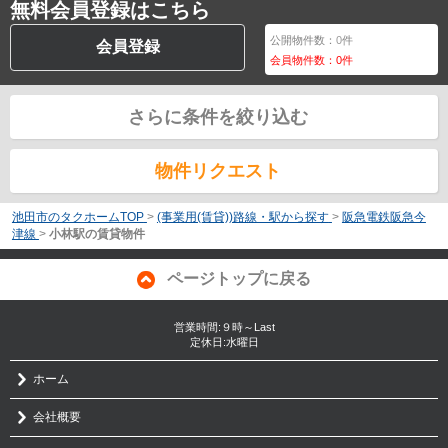
無料会員登録はこちら
公開物件数：
0
件
会員登録
会員物件数：
0
件
さらに条件を絞り込む
物件リクエスト
池田市のタクホームTOP
>
(事業用(賃貸))路線・駅から探す
>
阪急電鉄阪急今
津線
>
小林駅の賃貸物件
ページトップに戻る
営業時間:９時～Last
定休日:水曜日
ホーム
会社概要