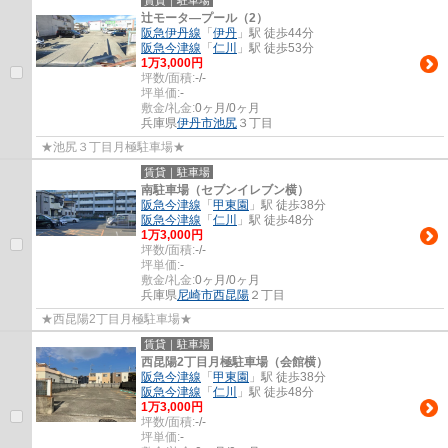
辻モータ―プール（2）
阪急伊丹線
「
伊丹
」駅 徒歩44分
阪急今津線
「
仁川
」駅 徒歩53分
1
万
3,000
円
坪数/面積:
-/-
坪単価:
-
敷金/礼金:
0ヶ月/0ヶ月
兵庫県
伊丹市
池尻
３丁目
★池尻３丁目月極駐車場★
賃貸｜駐車場
南駐車場（セブンイレブン横）
阪急今津線
「
甲東園
」駅 徒歩38分
阪急今津線
「
仁川
」駅 徒歩48分
1
万
3,000
円
坪数/面積:
-/-
坪単価:
-
敷金/礼金:
0ヶ月/0ヶ月
兵庫県
尼崎市
西昆陽
２丁目
★西昆陽2丁目月極駐車場★
賃貸｜駐車場
西昆陽2丁目月極駐車場（会館横）
阪急今津線
「
甲東園
」駅 徒歩38分
阪急今津線
「
仁川
」駅 徒歩48分
1
万
3,000
円
坪数/面積:
-/-
坪単価:
-