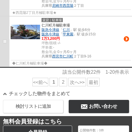
敷金/礼金:
0ヶ月/0ヶ月
兵庫県
尼崎市
西昆陽
２丁目
★西昆陽2丁目月極駐車場★
賃貸｜駐車場
仁川町月極駐車場
阪急今津線
「
仁川
」駅 徒歩6分
阪急今津線
「
甲東園
」駅 徒歩15分
1
万
3,200
円
坪数/面積:
-/-
坪単価:
-
敷金/礼金:
0ヶ月/0ヶ月
兵庫県
西宮市
仁川町
２丁目9-16
◆仁川町月極駐車場◆
該当公開件数
22
件
1-20
件表示
1
2
<<前へ
次へ>>
最初
チェックした物件をまとめて
検討リストに追加
お問い合わせ
無料会員登録はこちら
公開物件数：
0
件