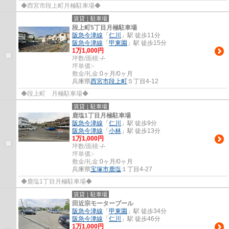
◆西宮市段上町月極駐車場◆
賃貸｜駐車場
段上町5丁目月極駐車場
阪急今津線
「
仁川
」駅 徒歩11分
阪急今津線
「
甲東園
」駅 徒歩15分
1
万
1,000
円
坪数/面積:
-/-
坪単価:
-
敷金/礼金:
0ヶ月/0ヶ月
兵庫県
西宮市
段上町
５丁目4-12
◆段上町 月極駐車場◆
賃貸｜駐車場
鹿塩1丁目月極駐車場
阪急今津線
「
仁川
」駅 徒歩9分
阪急今津線
「
小林
」駅 徒歩13分
1
万
1,000
円
坪数/面積:
-/-
坪単価:
-
敷金/礼金:
0ヶ月/0ヶ月
兵庫県
宝塚市
鹿塩
１丁目4-27
◆鹿塩1丁目月極駐車場◆
賃貸｜駐車場
田近宗モータープール
阪急今津線
「
甲東園
」駅 徒歩34分
阪急今津線
「
仁川
」駅 徒歩46分
1
万
1,000
円