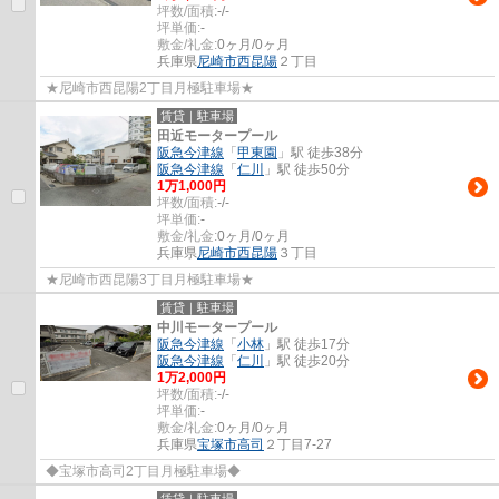
坪数/面積:
-/-
坪単価:
-
敷金/礼金:
0ヶ月/0ヶ月
兵庫県
尼崎市
西昆陽
２丁目
★尼崎市西昆陽2丁目月極駐車場★
賃貸｜駐車場
田近モータープール
阪急今津線
「
甲東園
」駅 徒歩38分
阪急今津線
「
仁川
」駅 徒歩50分
1
万
1,000
円
坪数/面積:
-/-
坪単価:
-
敷金/礼金:
0ヶ月/0ヶ月
兵庫県
尼崎市
西昆陽
３丁目
★尼崎市西昆陽3丁目月極駐車場★
賃貸｜駐車場
中川モータープール
阪急今津線
「
小林
」駅 徒歩17分
阪急今津線
「
仁川
」駅 徒歩20分
1
万
2,000
円
坪数/面積:
-/-
坪単価:
-
敷金/礼金:
0ヶ月/0ヶ月
兵庫県
宝塚市
高司
２丁目7-27
◆宝塚市高司2丁目月極駐車場◆
賃貸｜駐車場