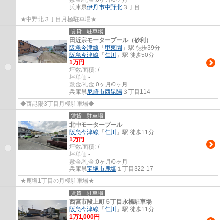
兵庫県
伊丹市
中野北
３丁目
★中野北３丁目月極駐車場★
賃貸｜駐車場
田近宗モータープール（砂利）
阪急今津線
「
甲東園
」駅 徒歩39分
阪急今津線
「
仁川
」駅 徒歩50分
1
万円
坪数/面積:
-/-
坪単価:
-
敷金/礼金:
0ヶ月/0ヶ月
兵庫県
尼崎市
西昆陽
３丁目114
◆西昆陽3丁目月極駐車場◆
賃貸｜駐車場
北中モータープール
阪急今津線
「
仁川
」駅 徒歩11分
1
万円
坪数/面積:
-/-
坪単価:
-
敷金/礼金:
0ヶ月/0ヶ月
兵庫県
宝塚市
鹿塩
１丁目322-17
★鹿塩1丁目の月極駐車場★
賃貸｜駐車場
西宮市段上町５丁目永橋駐車場
阪急今津線
「
仁川
」駅 徒歩11分
1
万
1,000
円