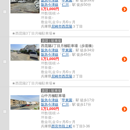
阪急今津線
「
甲東園
」駅 徒歩39分
阪急今津線
「
仁川
」駅 徒歩50分
1
万
1,000
円
坪数/面積:
-/-
坪単価:
-
敷金/礼金:
0ヶ月/0ヶ月
兵庫県
尼崎市
西昆陽
３丁目
★西昆陽3丁目月極駐車場★
賃貸｜駐車場
西昆陽2丁目月極駐車場（歩道橋）
阪急今津線
「
甲東園
」駅 徒歩34分
阪急今津線
「
仁川
」駅 徒歩45分
1
万
1,000
円
坪数/面積:
-/-
坪単価:
-
敷金/礼金:
0ヶ月/0ヶ月
兵庫県
尼崎市
西昆陽
２丁目
★西昆陽2丁目月極駐車場★
賃貸｜駐車場
山中月極駐車場
阪急今津線
「
甲東園
」駅 徒歩17分
阪急今津線
「
仁川
」駅 徒歩17分
1
万
1,000
円
坪数/面積:
-/-
坪単価:
-
敷金/礼金:
0ヶ月/0ヶ月
兵庫県
西宮市
段上町
６丁目3-36