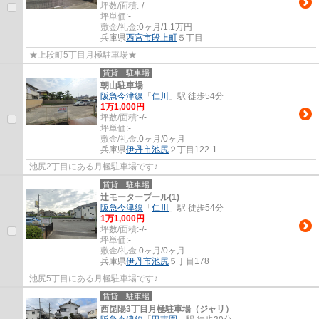
坪数/面積:
-/-
坪単価:
-
敷金/礼金:
0ヶ月/1.1万円
兵庫県
西宮市
段上町
５丁目
★上段町5丁目月極駐車場★
賃貸｜駐車場
朝山駐車場
阪急今津線
「
仁川
」駅 徒歩54分
1
万
1,000
円
坪数/面積:
-/-
坪単価:
-
敷金/礼金:
0ヶ月/0ヶ月
兵庫県
伊丹市
池尻
２丁目122-1
池尻2丁目にある月極駐車場です♪
賃貸｜駐車場
辻モータープール(1)
阪急今津線
「
仁川
」駅 徒歩54分
1
万
1,000
円
坪数/面積:
-/-
坪単価:
-
敷金/礼金:
0ヶ月/0ヶ月
兵庫県
伊丹市
池尻
５丁目178
池尻5丁目にある月極駐車場です♪
賃貸｜駐車場
西昆陽3丁目月極駐車場（ジャリ）