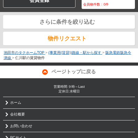
会員登録
会員物件数：
0
件
さらに条件を絞り込む
物件リクエスト
池田市のタクホームTOP
>
(事業用(賃貸))路線・駅から探す
>
阪急電鉄阪急今
津線
>
仁川駅の賃貸物件
ページトップに戻る
営業時間:９時～Last
定休日:水曜日
ホーム
会社概要
お問い合わせ
PCサイト