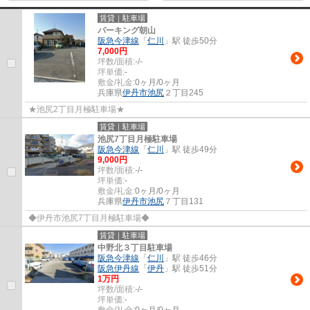
賃貸｜駐車場
パーキング朝山
阪急今津線
「
仁川
」駅 徒歩50分
7,000
円
坪数/面積:
-/-
坪単価:
-
敷金/礼金:
0ヶ月/0ヶ月
兵庫県
伊丹市
池尻
２丁目245
★池尻2丁目月極駐車場★
賃貸｜駐車場
池尻7丁目月極駐車場
阪急今津線
「
仁川
」駅 徒歩49分
9,000
円
坪数/面積:
-/-
坪単価:
-
敷金/礼金:
0ヶ月/0ヶ月
兵庫県
伊丹市
池尻
７丁目131
◆伊丹市池尻7丁目月極駐車場◆
賃貸｜駐車場
中野北３丁目駐車場
阪急今津線
「
仁川
」駅 徒歩46分
阪急伊丹線
「
伊丹
」駅 徒歩51分
1
万円
坪数/面積:
-/-
坪単価:
-
敷金/礼金:
0ヶ月/0ヶ月