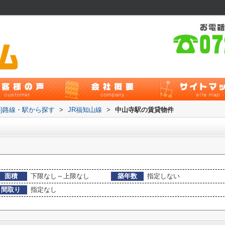
貸))路線・駅から探す
>
JR福知山線
>
中山寺駅の賃貸物件
面積
下限なし～上限なし
築年数
指定しない
間取り
指定なし