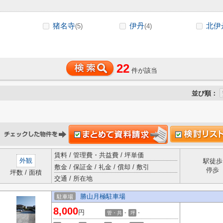
猪名寺
伊丹
北伊
(5)
(4)
22
件が該当
並び順：
賃料 / 管理費・共益費 / 坪単価
外観
駅徒歩
敷金 / 保証金 / 礼金 / 償却 / 敷引
停歩
坪数 / 面積
交通 / 所在地
勝山月極駐車場
駐車場
8,000
円
-
-
管・共
坪