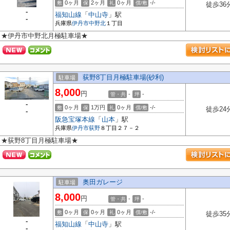
0ヶ月
2ヶ月
0ヶ月
-/-
敷
保
礼
償/敷
徒歩36
-
福知山線
「
中山寺
」駅
-
兵庫県
伊丹市
中野北
１丁目
★伊丹市中野北月極駐車場★
荻野8丁目月極駐車場(砂利)
駐車場
8,000
円
-
-
管・共
坪
-
0ヶ月
1万円
0ヶ月
-/-
敷
保
礼
償/敷
徒歩24
-
阪急宝塚本線
「
山本
」駅
兵庫県
伊丹市
荻野
８丁目２７－２
★荻野8丁目月極駐車場★
奥田ガレージ
駐車場
8,000
円
-
-
管・共
坪
0ヶ月
0ヶ月
0ヶ月
-/-
敷
保
礼
償/敷
徒歩35
-
福知山線
「
中山寺
」駅
-