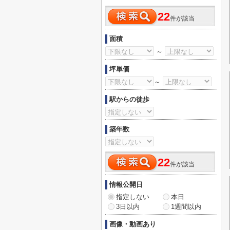
22
件が該当
面積
～
坪単価
～
駅からの徒歩
築年数
22
件が該当
情報公開日
指定しない
本日
3日以内
1週間以内
画像・動画あり