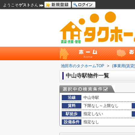
ようこそ
ゲスト
さん
池田市のタクホームTOP
>
(事業用(賃
中山寺駅物件一覧
沿線
中山寺駅
賃料
下限なし～上限なし
駅徒歩
指定しない
設備条件
指定なし