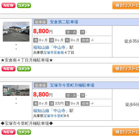
安倉第二駐車場
駐車場
8,800
円
-
-
管・共
坪
0ヶ月
0ヶ月
0ヶ月
-/-
敷
保
礼
償/敷
徒歩35
-
福知山線
「
中山寺
」駅
-
兵庫県
宝塚市
安倉南
４丁目
★安倉南４丁目月極駐車場★
宝塚市今里町月極駐車場
駐車場
8,800
円
-
-
管・共
坪
-
-
0ヶ月
3万円
0ヶ月
-/-
敷
保
礼
償/敷
徒歩6
福知山線
「
中山寺
」駅
兵庫県
宝塚市
今里町
9-5
◆宝塚市今里町月極駐車場◆