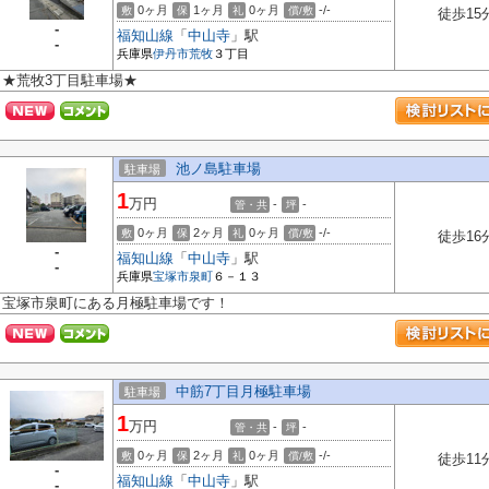
0ヶ月
1ヶ月
0ヶ月
-/-
敷
保
礼
償/敷
徒歩15
-
福知山線
「
中山寺
」駅
-
兵庫県
伊丹市
荒牧
３丁目
★荒牧3丁目駐車場★
池ノ島駐車場
駐車場
1
万円
-
-
管・共
坪
0ヶ月
2ヶ月
0ヶ月
-/-
敷
保
礼
償/敷
徒歩16
-
福知山線
「
中山寺
」駅
-
兵庫県
宝塚市
泉町
６－１３
宝塚市泉町にある月極駐車場です！
中筋7丁目月極駐車場
駐車場
1
万円
-
-
管・共
坪
0ヶ月
2ヶ月
0ヶ月
-/-
敷
保
礼
償/敷
徒歩11
-
福知山線
「
中山寺
」駅
-