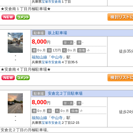
兵庫県
宝塚市
安倉南
１丁目
★安倉南１丁目月極駐車場★
坂上駐車場
駐車場
8,000
円
-
-
管・共
坪
0ヶ月
1万円
0ヶ月
-/-
敷
保
礼
償/敷
徒歩35
-
福知山線
「
中山寺
」駅
-
兵庫県
宝塚市
安倉南
４丁目35-5
★安倉南４丁目月極駐車場★
安倉北２丁目駐車場
駐車場
8,000
円
-
-
管・共
坪
0ヶ月
-
0ヶ月
-/-
敷
保
礼
償/敷
徒歩24
-
福知山線
「
中山寺
」駅
-
兵庫県
宝塚市
安倉北
２丁目12-15
安倉北２丁目の月極駐車場。