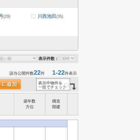
丹
川西池田
(29)
(35)
表示件数：
22
1-22
該当公開件数
件
件表示
表示中物件を
一括でチェック
築年数
構造
方位
階建
-
-