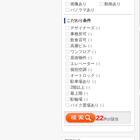
画像あり
動画あり
パノラマあり
こだわり条件
デザイナーズ
(-)
事務所可
(-)
飲食店可
(-)
高層ビル
(-)
ワンフロア
(-)
居抜物件
(-)
エレベーター
(-)
個別空調
(-)
オートロック
(-)
駐車場あり
(-)
2階以上
(-)
最上階
(-)
駐輪場
(-)
バイク置場あり
(-)
22
件が該当