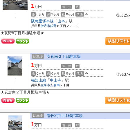
1
万円
-
-
管・共
坪
-
0ヶ月
3ヶ月
0ヶ月
-/-
敷
保
礼
償/敷
徒歩25
-
阪急宝塚本線
「
山本
」駅
兵庫県
伊丹市
荻野
８丁目２７－２
★荻野8丁目月極駐車場★
安倉南２丁目駐車場
駐車場
1
万円
-
-
管・共
坪
0ヶ月
0ヶ月
0ヶ月
-/-
敷
保
礼
償/敷
徒歩37
-
福知山線
「
中山寺
」駅
-
兵庫県
宝塚市
安倉南
２丁目
★安倉南２丁目月極駐車場★
荒牧3丁目月極駐車場
駐車場
1
万円
-
-
管・共
坪