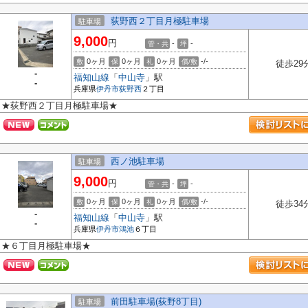
荻野西２丁目月極駐車場
駐車場
9,000
円
-
-
管・共
坪
0ヶ月
0ヶ月
0ヶ月
-/-
敷
保
礼
償/敷
徒歩29
-
福知山線
「
中山寺
」駅
-
兵庫県
伊丹市
荻野西
２丁目
★荻野西２丁目月極駐車場★
西ノ池駐車場
駐車場
9,000
円
-
-
管・共
坪
0ヶ月
0ヶ月
0ヶ月
-/-
敷
保
礼
償/敷
徒歩34
-
福知山線
「
中山寺
」駅
-
兵庫県
伊丹市
鴻池
６丁目
★６丁目月極駐車場★
前田駐車場(荻野8丁目)
駐車場