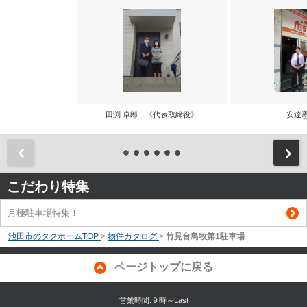
田渕 卓郎 《代表取締役》
安達
前
こだわり特集
月極駐車場特集！
池田市のタクホームTOP
>
物件カタログ
>
竹見台鳥牧第1駐車場
ページトップに戻る
営業時間:９時～Last