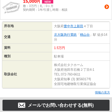
15,000
円
NEW
敷：3万円｜礼：0ヶ月
契約期間：1年/引渡し時期：相談
所在地
大阪府
豊中市
上新田
４丁目
北大阪急行電鉄
「
桃山台
」駅 徒歩14
交通
分
賃料
1.5万円
種別
駐車場
株式会社タクホーム
大阪府池田市石橋２丁目4-1
取扱会社
TEL:072-760-6611
大阪府知事 (3) 第56017号
全国宅地建物取引業保証協会
情報の見方
メールでお問い合わせする(無料)