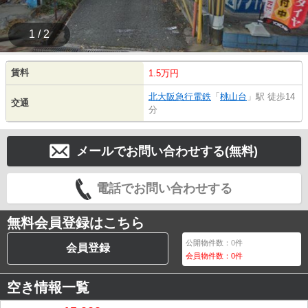
1 / 2
賃料
1.5万円
北大阪急行電鉄
「
桃山台
」駅 徒歩14
交通
分
メールでお問い合わせする(無料)
電話でお問い合わせする
無料会員登録はこちら
公開物件数：
0
件
会員登録
会員物件数：
0
件
空き情報一覧