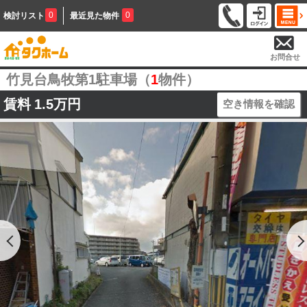
0
0
検討リスト
最近見た物件
お問合せ
竹見台鳥牧第1駐車場（
1
物件）
賃料
1.5万円
空き情報を確認