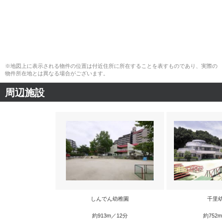
※地図上に表示される物件の位置は付近住所に所在することを表すものであり、実際の
物件所在地とは異なる場合がございます。
周辺施設
しんでん幼稚園
千里
約913m／12分
約752