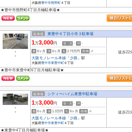
大阪府
豊中市
熊野町
４丁目
★豊中市熊野町4丁目月極駐車場★
東豊中６丁目小寺３駐車場
駐車場
1
3,000
万
円
-
-
管・共
坪
-
0ヶ月
0ヶ月
2.73万円
-/-
敷
保
礼
償/敷
徒歩22
-
大阪モノレール本線
「
少路
」駅
大阪府
豊中市
東豊中町
６丁目
★豊中市東豊中町6丁目月極駐車場★
シティーハイム東豊中駐車場
駐車場
1
3,000
万
円
-
-
管・共
坪
-
-
0ヶ月
1.3万円
0ヶ月
-/-
敷
保
礼
償/敷
徒歩21
大阪モノレール本線
「
少路
」駅
大阪府
豊中市
東豊中町
４丁目
★東豊中4丁目月極駐車場★