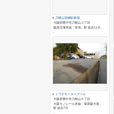
刀根山宮崎駐車場
大阪府豊中市刀根山３丁目
阪急宝塚本線「蛍池」駅 徒歩11分
-
トウゲモータープール
大阪府豊中市刀根山６丁目
大阪モノレール本線「柴原阪大前」
駅 徒歩7分
-