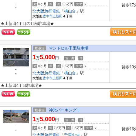
-
0ヶ月
-
1.5万円
-/-
敷
保
礼
償/敷
徒歩17
-
北大阪急行電鉄
「
桃山台
」駅
大阪府
豊中市
上新田
４丁目
★上新田4丁目の月極駐車場★
マンドヒル千里駐車場
駐車場
1
5,000
万
円
-
-
管・共
坪
0ヶ月
-
1.5万円
-/-
敷
保
礼
償/敷
徒歩19
-
北大阪急行電鉄
「
桃山台
」駅
-
大阪府
豊中市
上新田
４丁目
★上新田4丁目駐車場★
神光パーキングⅡ
駐車場
1
5,000
万
円
-
-
管・共
坪
-
0ヶ月
1.5万円
1.5万円
-/-
敷
保
礼
償/敷
徒歩16
-
北大阪急行電鉄
「
千里中央
」駅