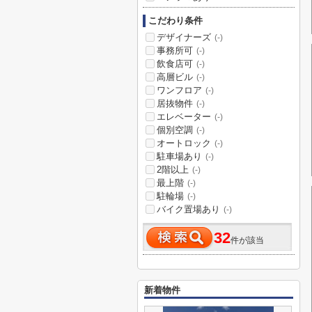
こだわり条件
デザイナーズ
(-)
事務所可
(-)
飲食店可
(-)
高層ビル
(-)
ワンフロア
(-)
居抜物件
(-)
エレベーター
(-)
個別空調
(-)
オートロック
(-)
駐車場あり
(-)
2階以上
(-)
最上階
(-)
駐輪場
(-)
バイク置場あり
(-)
32
件が該当
新着物件