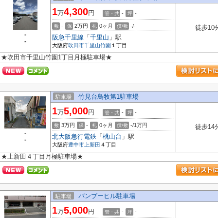
1
4,300
万
円
-
-
管・共
坪
-
2万円
0ヶ月
-/-
敷
保
礼
償/敷
徒歩10
-
阪急千里線
「
千里山
」駅
-
大阪府
吹田市
千里山竹園
１丁目
★吹田市千里山竹園1丁目月極駐車場★
竹見台鳥牧第1駐車場
駐車場
1
5,000
万
円
-
-
管・共
坪
3万円
-
0ヶ月
-/1万円
敷
保
礼
償/敷
徒歩14
-
北大阪急行電鉄
「
桃山台
」駅
-
大阪府
豊中市
上新田
４丁目
★上新田４丁目月極駐車場★
バンブーヒル駐車場
駐車場
1
5,000
万
円
-
-
管・共
坪