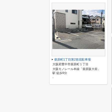
柴原町1丁目第2前花駐車場
大阪府豊中市柴原町１丁目
大阪モノレール本線「柴原阪大前」
駅 徒歩9分
-