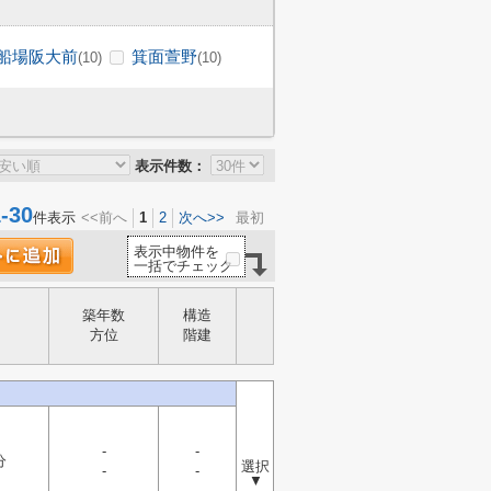
船場阪大前
箕面萱野
(10)
(10)
表示件数：
30
件表示
<<前へ
1
2
次へ>>
最初
表示中物件を
一括でチェック
築年数
構造
方位
階建
-
-
分
選択
-
-
▼