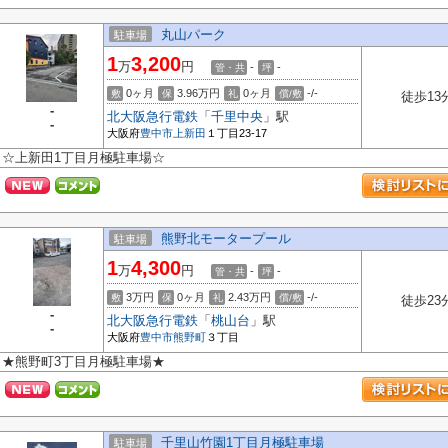
丸山パーク
駐車場
1
3,200
万
円
-
-
管・共
坪
0ヶ月
3.96万円
0ヶ月
-/-
敷
保
礼
償/敷
徒歩13
-
北大阪急行電鉄
「
千里中央
」駅
-
大阪府
豊中市
上新田
１丁目23-17
☆上新田1丁目月極駐車場☆
熊野北モータープール
駐車場
1
4,300
万
円
-
-
管・共
坪
3万円
0ヶ月
2.43万円
-/-
敷
保
礼
償/敷
徒歩23
-
北大阪急行電鉄
「
桃山台
」駅
-
大阪府
豊中市
熊野町
３丁目
★熊野町3丁目月極駐車場★
千里山竹園1丁目月極駐車場
駐車場