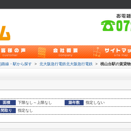
貸))路線・駅から探す
>
北大阪急行電鉄北大阪急行電鉄
>
桃山台駅の賃貸物
面積
下限なし～上限なし
築年数
指定しない
間取り
指定なし