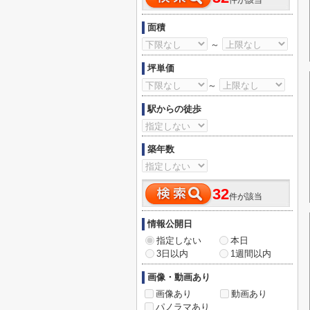
件が該当
面積
～
坪単価
～
駅からの徒歩
築年数
32
件が該当
情報公開日
指定しない
本日
3日以内
1週間以内
画像・動画あり
画像あり
動画あり
パノラマあり