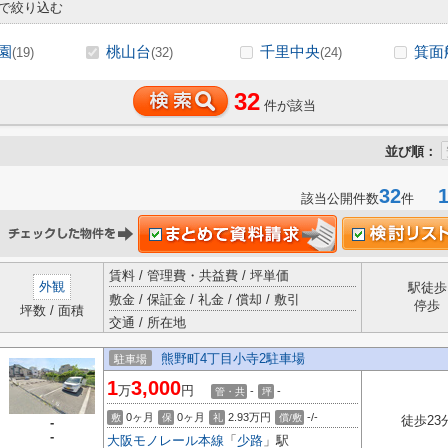
で絞り込む
園
桃山台
千里中央
箕面
(19)
(32)
(24)
32
件が該当
並び順：
32
1-
該当公開件数
件
賃料 / 管理費・共益費 / 坪単価
外観
駅徒歩
敷金 / 保証金 / 礼金 / 償却 / 敷引
停歩
坪数 / 面積
交通 / 所在地
熊野町4丁目小寺2駐車場
駐車場
1
3,000
万
円
-
-
管・共
坪
0ヶ月
0ヶ月
2.93万円
-/-
敷
保
礼
償/敷
徒歩23
-
-
大阪モノレール本線
「
少路
」駅