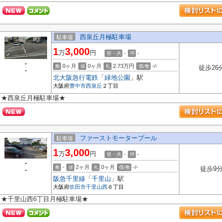
西泉丘月極駐車場
駐車場
1
3,000
万
円
-
-
管・共
坪
-
0ヶ月
0ヶ月
2.73万円
-/-
敷
保
礼
償/敷
徒歩26
-
北大阪急行電鉄
「
緑地公園
」駅
大阪府
豊中市
西泉丘
２丁目
★西泉丘月極駐車場★
ファーストモータープール
駐車場
1
3,000
万
円
-
-
管・共
坪
-
-
2ヶ月
0ヶ月
-/-
敷
保
礼
償/敷
徒歩9
-
阪急千里線
「
千里山
」駅
大阪府
吹田市
千里山西
６丁目
★千里山西6丁目月極駐車場★