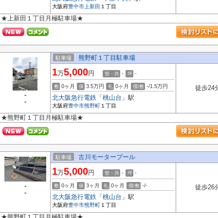
大阪府
豊中市
上新田
１丁目
★上新田１丁目月極駐車場★
熊野町１丁目駐車場
駐車場
1
5,000
万
円
-
-
管・共
坪
0ヶ月
3.5万円
0ヶ月
-/1.5万円
敷
保
礼
償/敷
徒歩24
-
北大阪急行電鉄
「
桃山台
」駅
-
大阪府
豊中市
熊野町
１丁目
★熊野町１丁目月極駐車場★
古川モータープール
駐車場
1
5,000
万
円
-
-
管・共
坪
-
0ヶ月
3ヶ月
0ヶ月
-/-
敷
保
礼
償/敷
徒歩26
-
北大阪急行電鉄
「
桃山台
」駅
大阪府
豊中市
熊野町
１丁目
★熊野町１丁目月極駐車場★