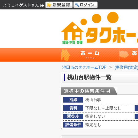
ようこそ
ゲスト
さん
池田市のタクホームTOP
>
(事業用(賃
桃山台駅物件一覧
沿線
桃山台駅
賃料
下限なし～上限なし
駅徒歩
指定しない
設備条件
指定なし