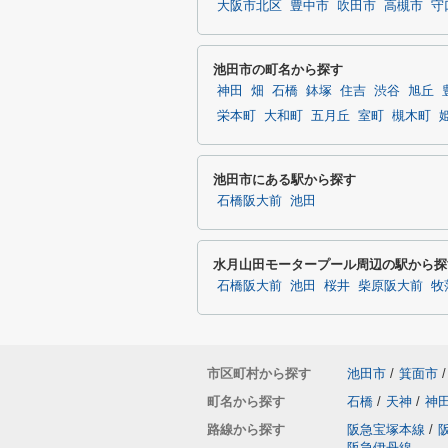
大阪市北区
豊中市
吹田市
高槻市
守
池田市の町名から探す
神田
畑
石橋
鉢塚
住吉
渋谷
旭丘
栄本町
大和町
五月丘
室町
槻木町
池田市にある駅から探す
石橋阪大前
池田
水月山田モータープール周辺の駅から探
石橋阪大前
池田
桜井
柴原阪大前
牧
市区町村から探す
池田市
/
箕面市
/
町名から探す
石橋
/
天神
/
神
路線から探す
阪急宝塚本線
/
阪急伊丹線