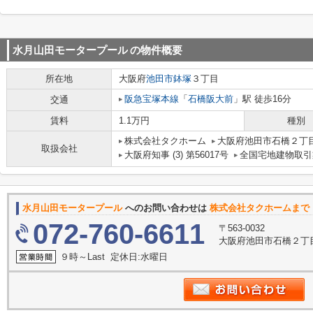
水月山田モータープール
の物件概要
所在地
大阪府
池田市
鉢塚
３丁目
阪急宝塚本線
「
石橋阪大前
」駅 徒歩16分
交通
賃料
1.1万円
種別
株式会社タクホーム
大阪府池田市石橋２丁目
取扱会社
大阪府知事 (3) 第56017号
全国宅地建物取引
水月山田モータープール
へのお問い合わせは
株式会社タクホームまで
072-760-6611
〒563-0032
大阪府池田市石橋２丁目
９時～Last 定休日:水曜日