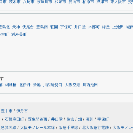
口市
茨木市
八尾市
寝屋川市
和泉市
箕面市
柏原市
摂津市
東大阪市
交
豊島北
天神
伏尾台
豊島南
荘園
宇保町
井口堂
木部町
緑丘
上池田
城
姫室町
満寿美町
す
落
絹延橋
北伊丹
蛍池
川西能勢口
大阪空港
川西池田
豊中市
/
伊丹市
田
/
石橋麻田町
/
粟生間谷西
/
井口堂
/
住吉
/
畑
/
瀬川
/
宇保町
阪急箕面線
/
大阪モノレール本線
/
阪急千里線
/
北大阪急行電鉄
/
大阪モノレ