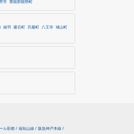
野市
豊能郡能勢町
南
綾羽
建石町
呉服町
八王寺
城山町
ール彩都
/
福知山線
/
阪急神戸本線
/