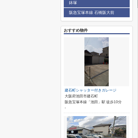
鉢塚
阪急宝塚本線 石橋阪大前
おすすめ物件
建石町シャッター付きガレージ
大阪府池田市建石町
阪急宝塚本線「池田」駅 徒歩10分
-