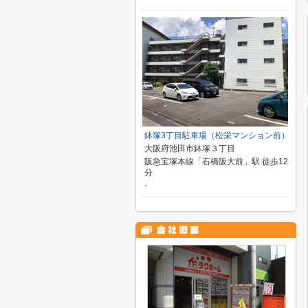
鉢塚3丁目駐車場（松栄マンション前）
大阪府池田市鉢塚３丁目
阪急宝塚本線「石橋阪大前」駅 徒歩12
分
-