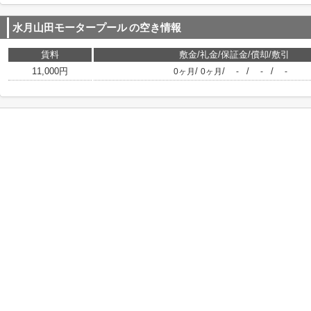
水月山田モータープール
の空き情報
賃料
敷金/礼金/保証金/償却/敷引
11,000円
/
/
/
/
0ヶ月
0ヶ月
-
-
-