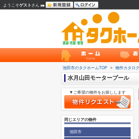
ようこそ
ゲスト
さん
池田市のタクホームTOP
>
物件カタロ
水月山田モータープール
▼ご希望の物件をお探しします
同じエリアの物件
池田市