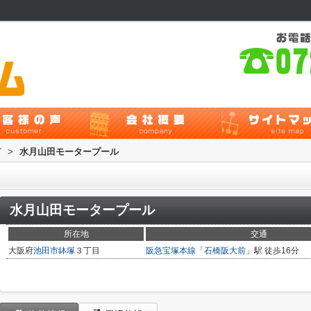
グ
>
水月山田モータープール
水月山田モータープール
所在地
交通
大阪府
池田市
鉢塚
３丁目
阪急宝塚本線
「
石橋阪大前
」駅 徒歩16分