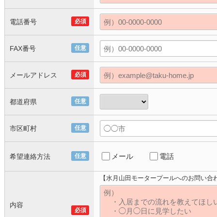
電話番号
必須
FAX番号
任意
メールアドレス
必須
都道府県
任意
市区町村
任意
メール
電話
希望連絡方法
任意
【水月山田モータープールへのお問い合
内容
必須