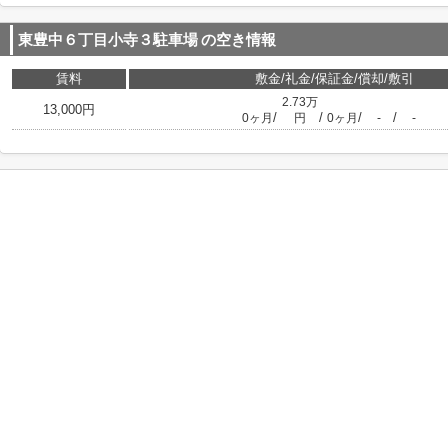
東豊中６丁目小寺３駐車場
の空き情報
賃料
敷金/礼金/保証金/償却/敷引
2.73万
13,000円
/
/
/
/
0ヶ月
円
0ヶ月
-
-