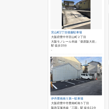
宮山町2丁目後藤駐車場
大阪府豊中市宮山町２丁目
大阪モノレール本線「柴原阪大前」
駅 徒歩10分
-
伊丹豊南南５第一駐車場
大阪府豊中市豊南町南５丁目
阪急宝塚本線「三国」駅 徒歩11分