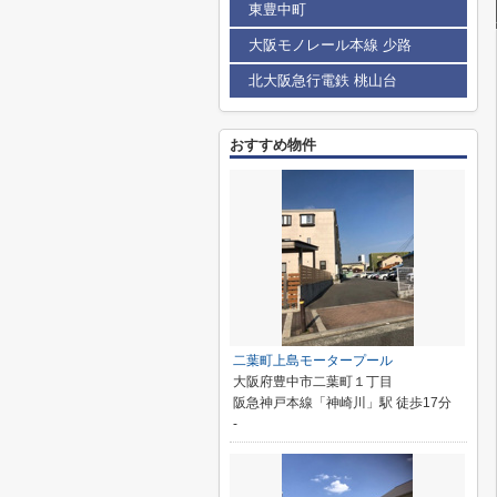
東豊中町
大阪モノレール本線 少路
北大阪急行電鉄 桃山台
おすすめ物件
二葉町上島モータープール
大阪府豊中市二葉町１丁目
阪急神戸本線「神崎川」駅 徒歩17分
-