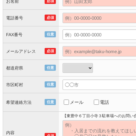
お名前
必須
電話番号
必須
FAX番号
任意
メールアドレス
必須
都道府県
任意
市区町村
任意
メール
電話
希望連絡方法
任意
【東豊中６丁目小寺３駐車場へのお問い
内容