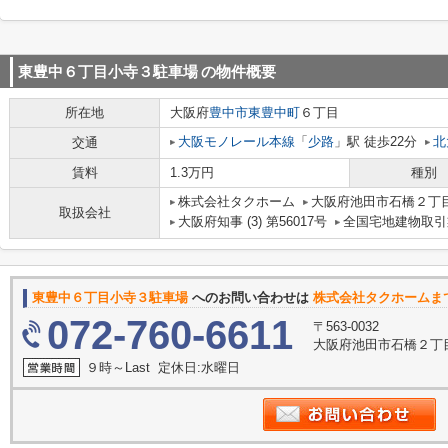
東豊中６丁目小寺３駐車場
の物件概要
所在地
大阪府
豊中市
東豊中町
６丁目
大阪モノレール本線
「
少路
」駅 徒歩22分
北
交通
賃料
1.3万円
種別
株式会社タクホーム
大阪府池田市石橋２丁目
取扱会社
大阪府知事 (3) 第56017号
全国宅地建物取引
東豊中６丁目小寺３駐車場
へのお問い合わせは
株式会社タクホームま
072-760-6611
〒563-0032
大阪府池田市石橋２丁目
９時～Last 定休日:水曜日