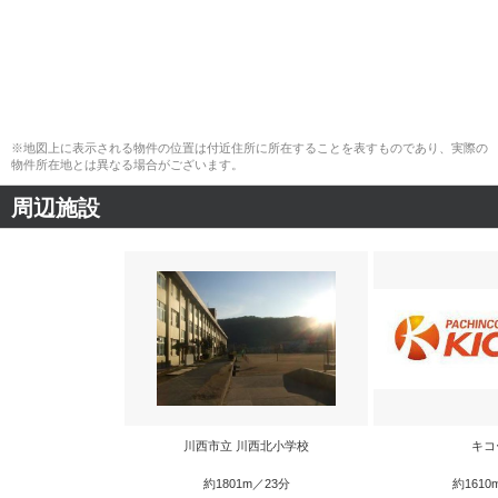
※地図上に表示される物件の位置は付近住所に所在することを表すものであり、実際の
物件所在地とは異なる場合がございます。
周辺施設
川西市立 川西北小学校
キコ
約1801m／23分
約1610