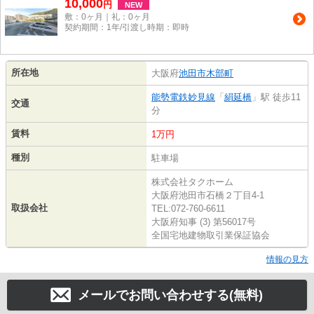
10,000
円
NEW
敷：0ヶ月｜礼：0ヶ月
契約期間：1年/引渡し時期：即時
所在地
大阪府
池田市
木部町
能勢電鉄妙見線
「
絹延橋
」駅 徒歩11
交通
分
賃料
1万円
種別
駐車場
株式会社タクホーム
大阪府池田市石橋２丁目4-1
取扱会社
TEL:072-760-6611
大阪府知事 (3) 第56017号
全国宅地建物取引業保証協会
情報の見方
メールでお問い合わせする(無料)