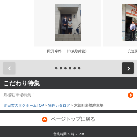
田渕 卓郎 《代表取締役》
安達
前
こだわり特集
月極駐車場特集！
池田市のタクホームTOP
>
物件カタログ
>
木部町岩﨑駐車場
ページトップに戻る
営業時間:９時～Last