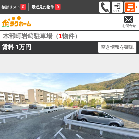
0
0
検討リスト
最近見た物件
お問合せ
木部町岩﨑駐車場（
1
物件）
賃料
1万円
空き情報を確認