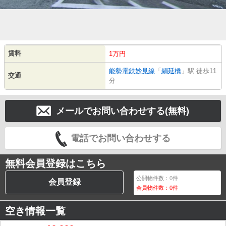
賃料
1万円
能勢電鉄妙見線
「
絹延橋
」駅 徒歩11
交通
分
メールでお問い合わせする(無料)
電話でお問い合わせする
無料会員登録はこちら
公開物件数：
0
件
会員登録
会員物件数：
0
件
空き情報一覧