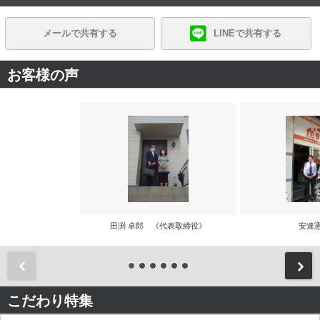
メールで共有する
LINEで共有する
お客様の声
田渕 卓郎 《代表取締役》
安達
前
こだわり特集