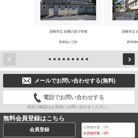
尼崎市立 武庫の里小学校
尼崎市立 
約83m／2分
約449
前
メールでお問い合わせする(無料)
電話でお問い合わせする
現況の確認はお気軽にお問い合わせください。
無料会員登録はこちら
公開物件数：
0
件
会員登録
会員物件数：
0
件