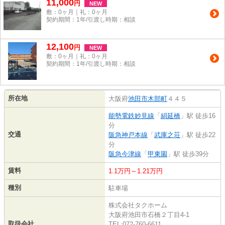
11,000
円
NEW
敷：0ヶ月｜礼：0ヶ月
契約期間：1年/引渡し時期：相談
12,100
円
NEW
敷：0ヶ月｜礼：0ヶ月
契約期間：1年/引渡し時期：相談
所在地
大阪府
池田市
木部町
４４５
能勢電鉄妙見線
「
絹延橋
」駅 徒歩16
分
交通
阪急神戸本線
「
武庫之荘
」駅 徒歩22
分
阪急今津線
「
甲東園
」駅 徒歩39分
賃料
1.1万円～1.21万円
種別
駐車場
株式会社タクホーム
大阪府池田市石橋２丁目4-1
取扱会社
TEL:072-760-6611