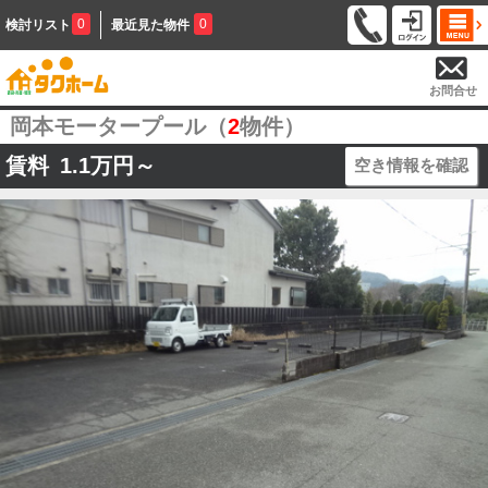
0
0
検討リスト
最近見た物件
お問合せ
岡本モータープール（
2
物件）
賃料
1.1
万円～
空き情報を確認