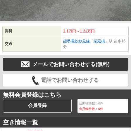
賃料
1.1万円～1.21万円
能勢電鉄妙見線
「
絹延橋
」駅 徒歩16
交通
分
メールでお問い合わせする(無料)
電話でお問い合わせする
無料会員登録はこちら
公開物件数：
0
件
会員登録
会員物件数：
0
件
空き情報一覧