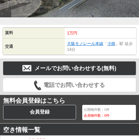
賃料
1万円
大阪モノレール本線
「
少路
」駅 徒歩
交通
14分
メールでお問い合わせする(無料)
電話でお問い合わせする
無料会員登録はこちら
公開物件数：
0
件
会員登録
会員物件数：
0
件
空き情報一覧