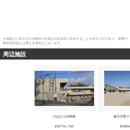
※地図上に表示される物件の位置は付近住所に所在することを表すものであり、実際の
物件所在地とは異なる場合がございます。
周辺施設
のばたけ幼稚園
春日荘聖マ
約677m／9分
約690