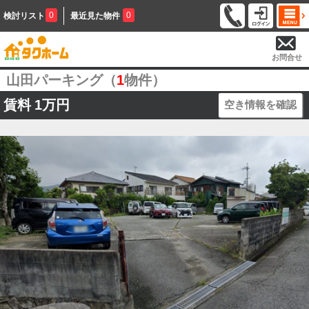
0
0
検討リスト
最近見た物件
お問合せ
山田パーキング（
1
物件）
賃料
1万円
空き情報を確認