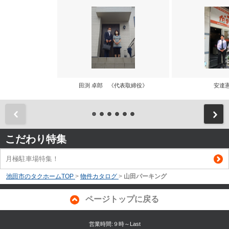
田渕 卓郎 《代表取締役》
安達
前
こだわり特集
月極駐車場特集！
池田市のタクホームTOP
>
物件カタログ
>
山田パーキング
ページトップに戻る
営業時間:９時～Last