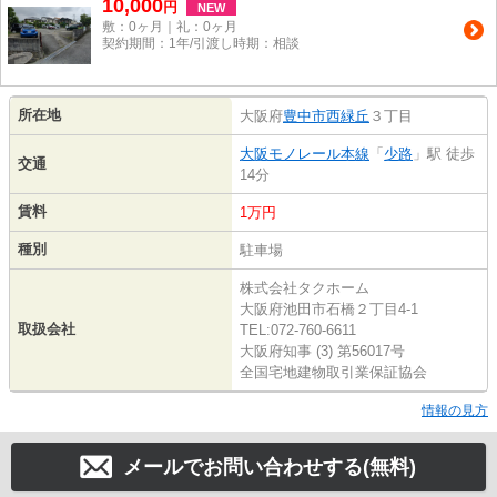
10,000
円
NEW
敷：0ヶ月｜礼：0ヶ月
契約期間：1年/引渡し時期：相談
所在地
大阪府
豊中市
西緑丘
３丁目
大阪モノレール本線
「
少路
」駅 徒歩
交通
14分
賃料
1万円
種別
駐車場
株式会社タクホーム
大阪府池田市石橋２丁目4-1
取扱会社
TEL:072-760-6611
大阪府知事 (3) 第56017号
全国宅地建物取引業保証協会
情報の見方
メールでお問い合わせする(無料)