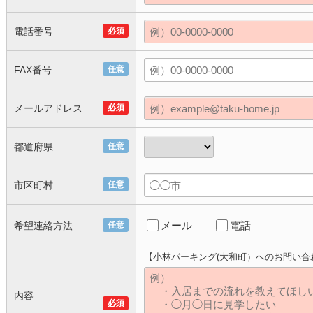
電話番号
必須
FAX番号
任意
メールアドレス
必須
都道府県
任意
市区町村
任意
メール
電話
希望連絡方法
任意
【小林パーキング(大和町）へのお問い合
内容
必須