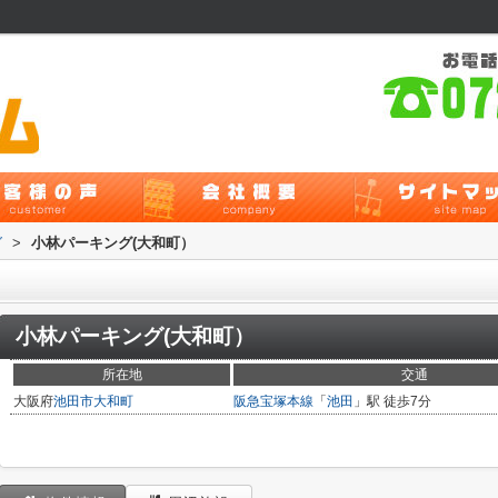
グ
>
小林パーキング(大和町）
小林パーキング(大和町）
所在地
交通
大阪府
池田市
大和町
阪急宝塚本線
「
池田
」駅 徒歩7分