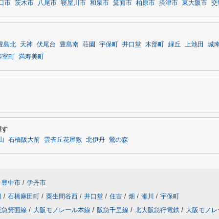
口市
茨木市
八尾市
寝屋川市
和泉市
箕面市
柏原市
摂津市
東大阪市
交
豊島北
天神
伏尾台
豊島南
荘園
宇保町
井口堂
木部町
緑丘
上池田
城
姫室町
満寿美町
探す
山
石橋阪大前
雲雀丘花屋敷
北伊丹
鶯の森
豊中市
/
伊丹市
田
/
石橋麻田町
/
粟生間谷西
/
井口堂
/
住吉
/
畑
/
瀬川
/
宇保町
阪急箕面線
/
大阪モノレール本線
/
阪急千里線
/
北大阪急行電鉄
/
大阪モノレ