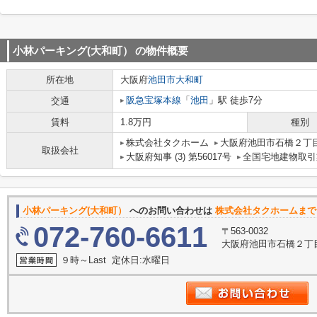
小林パーキング(大和町）
の物件概要
所在地
大阪府
池田市
大和町
阪急宝塚本線
「
池田
」駅 徒歩7分
交通
賃料
1.8万円
種別
株式会社タクホーム
大阪府池田市石橋２丁目
取扱会社
大阪府知事 (3) 第56017号
全国宅地建物取引
小林パーキング(大和町）
へのお問い合わせは
株式会社タクホームまで
072-760-6611
〒563-0032
大阪府池田市石橋２丁目
９時～Last 定休日:水曜日