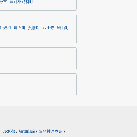
野市
豊能郡能勢町
南
綾羽
建石町
呉服町
八王寺
城山町
ール彩都
/
福知山線
/
阪急神戸本線
/