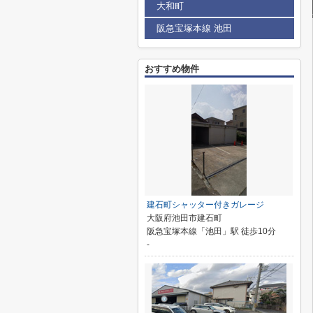
大和町
阪急宝塚本線 池田
おすすめ物件
建石町シャッター付きガレージ
大阪府池田市建石町
阪急宝塚本線「池田」駅 徒歩10分
-