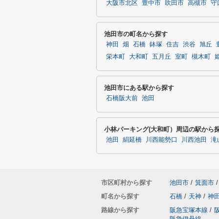
大阪市北区
豊中市
吹田市
高槻市
守
池田市の町名から探す
神田
畑
石橋
鉢塚
住吉
渋谷
旭丘
栄本町
大和町
五月丘
室町
槻木町
池田市にある駅から探す
石橋阪大前
池田
小林パーキング(大和町）周辺の駅から
池田
絹延橋
川西能勢口
川西池田
滝
市区町村から探す
池田市
/
箕面市
/
町名から探す
石橋
/
天神
/
神
路線から探す
阪急宝塚本線
/
阪急伊丹線