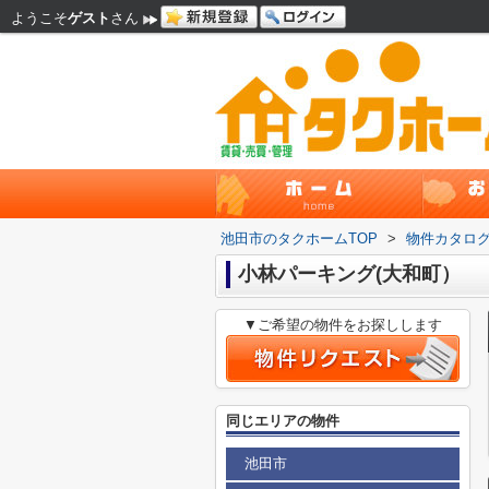
ようこそ
ゲスト
さん
池田市のタクホームTOP
>
物件カタロ
小林パーキング(大和町）
▼ご希望の物件をお探しします
同じエリアの物件
池田市