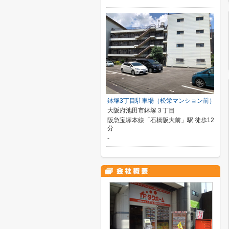
鉢塚3丁目駐車場（松栄マンション前）
大阪府池田市鉢塚３丁目
阪急宝塚本線「石橋阪大前」駅 徒歩12
分
-