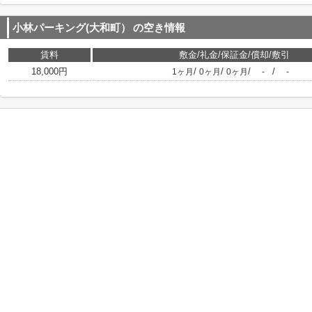
小林パーキング(大和町）
の空き情報
賃料
敷金/礼金/保証金/償却/敷引
18,000円
/
/
/
/
1ヶ月
0ヶ月
0ヶ月
-
-