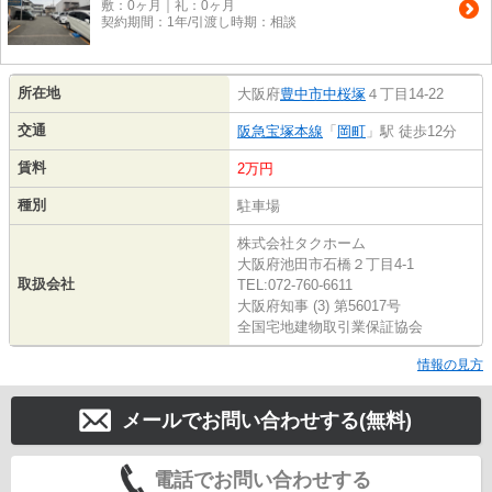
敷：0ヶ月｜礼：0ヶ月
契約期間：1年/引渡し時期：相談
所在地
大阪府
豊中市
中桜塚
４丁目14-22
交通
阪急宝塚本線
「
岡町
」駅 徒歩12分
賃料
2万円
種別
駐車場
株式会社タクホーム
大阪府池田市石橋２丁目4-1
取扱会社
TEL:072-760-6611
大阪府知事 (3) 第56017号
全国宅地建物取引業保証協会
情報の見方
メールでお問い合わせする(無料)
電話でお問い合わせする