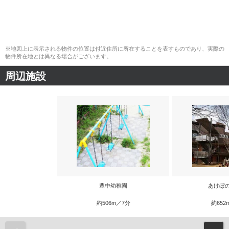
※地図上に表示される物件の位置は付近住所に所在することを表すものであり、実際の
物件所在地とは異なる場合がございます。
周辺施設
豊中幼稚園
あけぼ
約506m／7分
約652