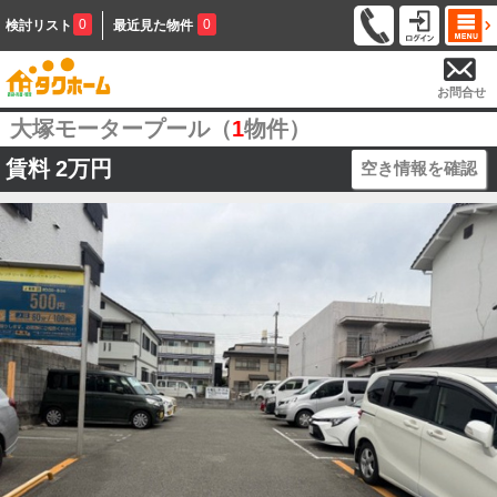
0
0
検討リスト
最近見た物件
お問合せ
大塚モータープール（
1
物件）
賃料
2万円
空き情報を確認