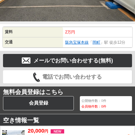
賃料
2万円
交通
阪急宝塚本線
「
岡町
」駅 徒歩12分
メールでお問い合わせする(無料)
電話でお問い合わせする
無料会員登録はこちら
公開物件数：
0
件
会員登録
会員物件数：
0
件
空き情報一覧
20,000
円
NEW