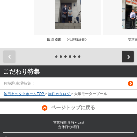
田渕 卓郎 《代表取締役》
安達
前
こだわり特集
月極駐車場特集！
池田市のタクホームTOP
>
物件カタログ
>
大塚モータープール
ページトップに戻る
営業時間:９時～Last
定休日:水曜日