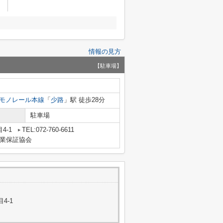
情報の見方
【駐車場】
モノレール本線
「
少路
」駅 徒歩28分
駐車場
4-1
TEL:072-760-6611
業保証協会
4-1