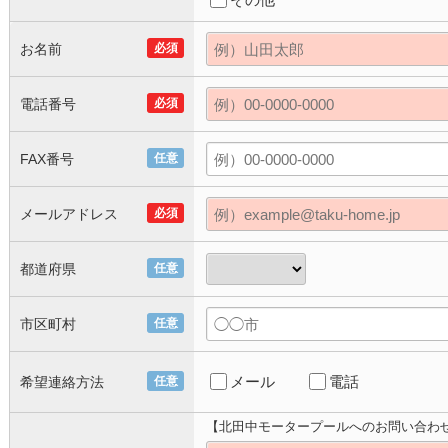
お名前
必須
電話番号
必須
FAX番号
任意
メールアドレス
必須
都道府県
任意
市区町村
任意
メール
電話
希望連絡方法
任意
【北田中モータープールへのお問い合わ