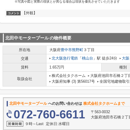
※写真や図と実際の現状とが異なる場合は現状を優先させていただきます
【外観】
コメント
北田中モータープール
の物件概要
所在地
大阪府
豊中市
熊野町
３丁目
北大阪急行電鉄
「
桃山台
」駅 徒歩24分
大阪
交通
賃料
1.65万円
種別
株式会社タクホーム
大阪府池田市石橋２丁目
取扱会社
大阪府知事 (3) 第56017号
全国宅地建物取引
北田中モータープール
へのお問い合わせは
株式会社タクホームまで
072-760-6611
〒563-0032
大阪府池田市石橋２丁目
９時～Last 定休日:水曜日