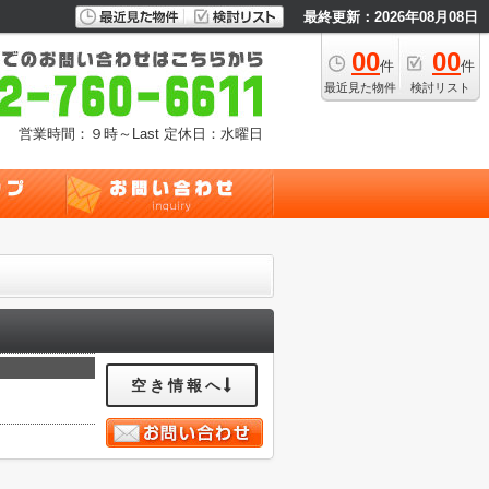
最終更新：2026年08月08日
00
00
件
件
最近見た物件
検討リスト
営業時間：９時～Last
定休日：水曜日
空き情報へ