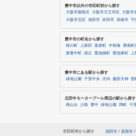
豊中市以外の市区町村から探す
大阪市都島区
大阪市天王寺区
大阪市
大阪市北区
池田市
吹田市
高槻市
守
豊中市の町名から探す
桜の町
上新田
柴原町
中桜塚
豊南町
東豊中町
緑丘
螢池南町
螢池東町
上
豊中市にある駅から探す
緑地公園
千里中央
庄内
服部天神
曽
北田中モータープール周辺の駅から探す
桃山台
少路
豊中
緑地公園
岡町
千
市区町村から探す
池田市
/
箕面市
/