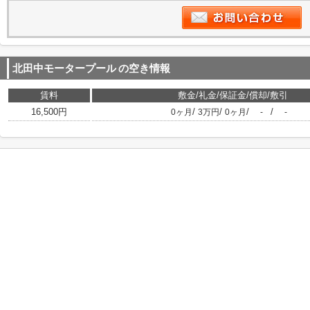
北田中モータープール
の空き情報
賃料
敷金/礼金/保証金/償却/敷引
16,500円
/
/
/
/
0ヶ月
3万円
0ヶ月
-
-