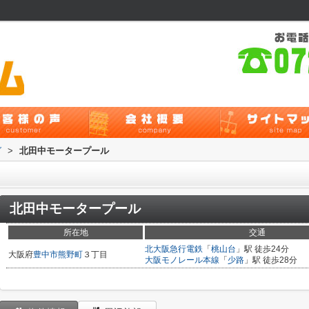
グ
>
北田中モータープール
北田中モータープール
所在地
交通
北大阪急行電鉄
「
桃山台
」駅 徒歩24分
大阪府
豊中市
熊野町
３丁目
大阪モノレール本線
「
少路
」駅 徒歩28分