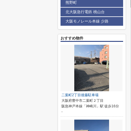
熊野町
北大阪急行電鉄 桃山台
大阪モノレール本線 少路
おすすめ物件
二葉町2丁目後藤駐車場
大阪府豊中市二葉町２丁目
阪急神戸本線「神崎川」駅 徒歩16分
-