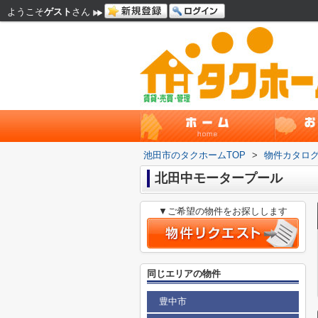
ようこそ
ゲスト
さん
池田市のタクホームTOP
>
物件カタロ
北田中モータープール
▼ご希望の物件をお探しします
同じエリアの物件
豊中市