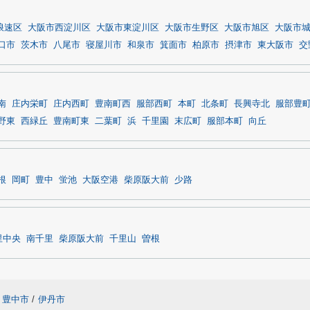
浪速区
大阪市西淀川区
大阪市東淀川区
大阪市生野区
大阪市旭区
大阪市
口市
茨木市
八尾市
寝屋川市
和泉市
箕面市
柏原市
摂津市
東大阪市
交
南
庄内栄町
庄内西町
豊南町西
服部西町
本町
北条町
長興寺北
服部豊
野東
西緑丘
豊南町東
二葉町
浜
千里園
末広町
服部本町
向丘
根
岡町
豊中
蛍池
大阪空港
柴原阪大前
少路
里中央
南千里
柴原阪大前
千里山
曽根
豊中市
/
伊丹市