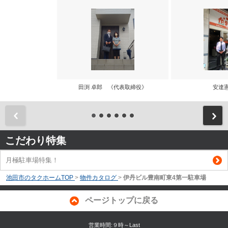
田渕 卓郎 《代表取締役》
安達
前
こだわり特集
月極駐車場特集！
池田市のタクホームTOP
>
物件カタログ
>
伊丹ビル豊南町東4第一駐車場
ページトップに戻る
営業時間:９時～Last