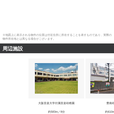
※地図上に表示される物件の位置は付近住所に所在することを表すものであり、実際の
物件所在地とは異なる場合がございます。
周辺施設
大阪音楽大学付属音楽幼稚園
豊南
約583m／8分
約610