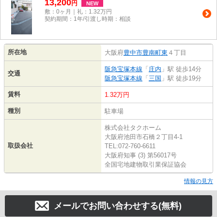
13,200
円
NEW
敷：0ヶ月｜礼：1.32万円
契約期間：1年/引渡し時期：相談
所在地
大阪府
豊中市
豊南町東
４丁目
阪急宝塚本線
「
庄内
」駅 徒歩14分
交通
阪急宝塚本線
「
三国
」駅 徒歩19分
賃料
1.32万円
種別
駐車場
株式会社タクホーム
大阪府池田市石橋２丁目4-1
取扱会社
TEL:072-760-6611
大阪府知事 (3) 第56017号
全国宅地建物取引業保証協会
情報の見方
メールでお問い合わせする(無料)