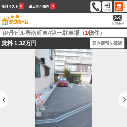
0
0
検討リスト
最近見た物件
お問合せ
伊丹ビル豊南町東4第一駐車場（
1
物件）
賃料
1.32万円
空き情報を確認