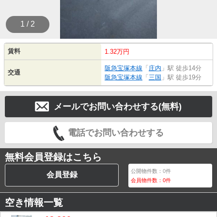
1 / 2
賃料
1.32万円
阪急宝塚本線
「
庄内
」駅 徒歩14分
交通
阪急宝塚本線
「
三国
」駅 徒歩19分
メールでお問い合わせする(無料)
電話でお問い合わせする
無料会員登録はこちら
公開物件数：
0
件
会員登録
会員物件数：
0
件
空き情報一覧