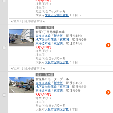
坪数/面積:
-/-
坪単価:
-
敷金/礼金:
2ヶ月/0ヶ月
大阪府
大阪市淀川区
宮原
１丁目12
★宮原1丁目月極駐車場★
賃貸｜駐車場
宮原5丁目月極駐車場
東海道本線
「
新大阪
」駅 徒歩15分
地下鉄御堂筋線
「
東三国
」駅 徒歩9分
東海道本線
「
東淀川
」駅 徒歩18分
2
万
5,000
円
坪数/面積:
-/-
坪単価:
-
敷金/礼金:
2ヶ月/0ヶ月
大阪府
大阪市淀川区
宮原
５丁目
★宮原5丁目月極駐車場★
賃貸｜駐車場
宮原第５モータープール
東海道本線
「
新大阪
」駅 徒歩10分
地下鉄御堂筋線
「
東三国
」駅 徒歩8分
東海道本線
「
東淀川
」駅 徒歩9分
2
万
5,000
円
坪数/面積:
-/-
坪単価:
-
敷金/礼金:
0ヶ月/0ヶ月
大阪府
大阪市淀川区
宮原
１丁目