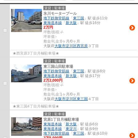
賃貸｜駐車場
氷川モータープール
地下鉄御堂筋線
「
東三国
」駅 徒歩11分
東海道本線
「
新大阪
」駅 徒歩16分
2
万円
坪数/面積:
-/-
坪単価:
-
敷金/礼金:
0ヶ月/0ヶ月
大阪府
大阪市淀川区
西宮原
３丁目
★西宮原3丁目月極駐車場★
賃貸｜駐車場
東三国山田駐車場
地下鉄御堂筋線
「
東三国
」駅 徒歩8分
東海道本線
「
新大阪
」駅 徒歩17分
2
万
2,000
円
坪数/面積:
-/-
坪単価:
-
敷金/礼金:
1ヶ月/0ヶ月
大阪府
大阪市淀川区
東三国
４丁目
★東三国4丁目月極駐車場★
賃貸｜駐車場
宮原1丁目月極駐車場
東海道本線
「
新大阪
」駅 徒歩6分
東海道本線
「
東淀川
」駅 徒歩9分
地下鉄御堂筋線
「
東三国
」駅 徒歩10分
2
万
5,000
円