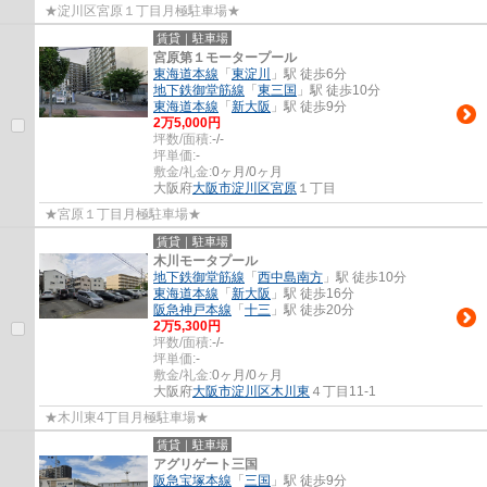
★淀川区宮原１丁目月極駐車場★
賃貸｜駐車場
宮原第１モータープール
東海道本線
「
東淀川
」駅 徒歩6分
地下鉄御堂筋線
「
東三国
」駅 徒歩10分
東海道本線
「
新大阪
」駅 徒歩9分
2
万
5,000
円
坪数/面積:
-/-
坪単価:
-
敷金/礼金:
0ヶ月/0ヶ月
大阪府
大阪市淀川区
宮原
１丁目
★宮原１丁目月極駐車場★
賃貸｜駐車場
木川モータプール
地下鉄御堂筋線
「
西中島南方
」駅 徒歩10分
東海道本線
「
新大阪
」駅 徒歩16分
阪急神戸本線
「
十三
」駅 徒歩20分
2
万
5,300
円
坪数/面積:
-/-
坪単価:
-
敷金/礼金:
0ヶ月/0ヶ月
大阪府
大阪市淀川区
木川東
４丁目11-1
★木川東4丁目月極駐車場★
賃貸｜駐車場
アグリゲート三国
阪急宝塚本線
「
三国
」駅 徒歩9分