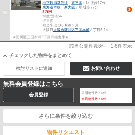
地下鉄御堂筋線
「
東三国
」駅 徒歩17分
東海道本線
「
新大阪
」駅 徒歩22分
5
万円
坪数/面積:
-/-
坪単価:
-
敷金/礼金:
0ヶ月/0ヶ月
大阪府
大阪市淀川区
三国本町
３丁目5-14
★淀川区三国本町3丁目月極倉庫★
該当公開件数
8
件
1-8
件表示
チェックした物件をまとめて
検討リストに追加
お問い合わせ
無料会員登録はこちら
公開物件数：
0
件
会員登録
会員物件数：
0
件
さらに条件を絞り込む
物件リクエスト