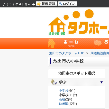
ようこそ
ゲスト
さん
池田市のタクホームTOP
>
周辺施設案
池田市の小学校
池田市のスポット選択
学ぶ
中学校
(6件)
小学校
(11件)
高校
(2件)
幼稚園
(12件)