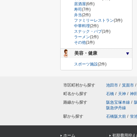
居酒屋
(6件)
寿司
(7件)
弁当
(2件)
ファミリーレストラン
(3件)
中華料理
(2件)
スナック・パブ
(1件)
ラーメン
(1件)
その他
(1件)
美容・健康
スポーツ施設
(2件)
市区町村から探す
池田市
/
箕面市
/
町名から探す
石橋
/
天神
/
神
路線から探す
阪急宝塚本線
/
阪急伊丹線
駅から探す
石橋阪大前
/
蛍
ホーム
初期費用抑え