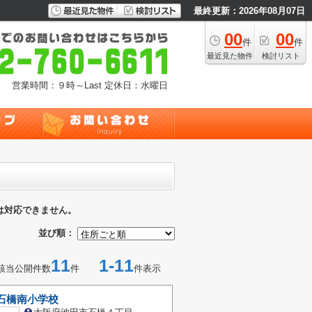
最終更新：2026年08月07日
00
00
件
件
最近見た物件
検討リスト
営業時間：９時～Last
定休日：水曜日
は対応できません。
並び順：
11
1-11
該当公開件数
件
件表示
石橋南小学校