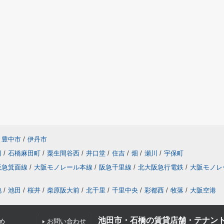
豊中市
/
伊丹市
田
/
石橋麻田町
/
粟生間谷西
/
井口堂
/
住吉
/
畑
/
瀬川
/
宇保町
阪急箕面線
/
大阪モノレール本線
/
阪急千里線
/
北大阪急行電鉄
/
大阪モノレ
池
/
池田
/
桜井
/
柴原阪大前
/
北千里
/
千里中央
/
彩都西
/
牧落
/
大阪空港
池田市・石橋の賃貸店舗・テナン
め
お問い合わせ