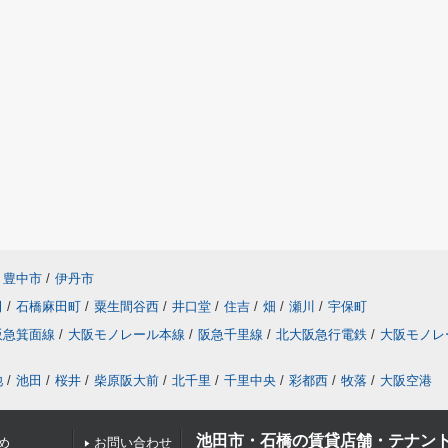
豊中市
/
伊丹市
田
/
石橋麻田町
/
粟生間谷西
/
井口堂
/
住吉
/
畑
/
瀬川
/
宇保町
阪急箕面線
/
大阪モノレール本線
/
阪急千里線
/
北大阪急行電鉄
/
大阪モノレ
池
/
池田
/
桜井
/
柴原阪大前
/
北千里
/
千里中央
/
彩都西
/
牧落
/
大阪空港
池田市・石橋の賃貸店舗・テナン
め
お問い合わせ