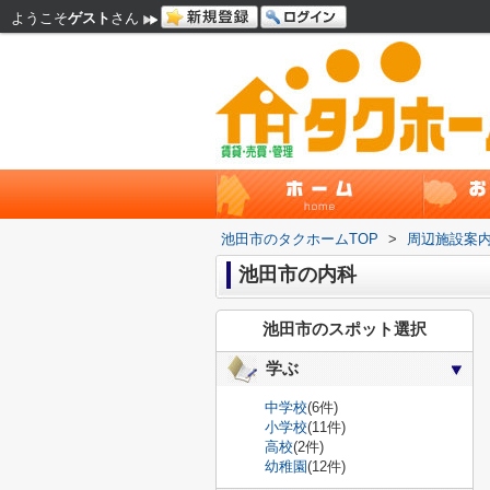
ようこそ
ゲスト
さん
池田市のタクホームTOP
>
周辺施設案
池田市の内科
池田市のスポット選択
学ぶ
中学校
(6件)
小学校
(11件)
高校
(2件)
幼稚園
(12件)