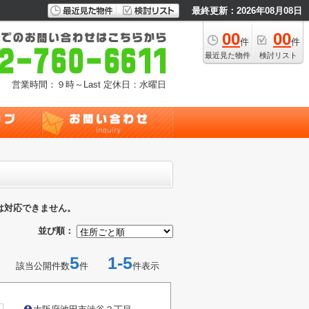
最終更新：2026年08月08日
00
00
件
件
最近見た物件
検討リスト
営業時間：９時～Last
定休日：水曜日
は対応できません。
並び順：
5
1-5
該当公開件数
件
件表示