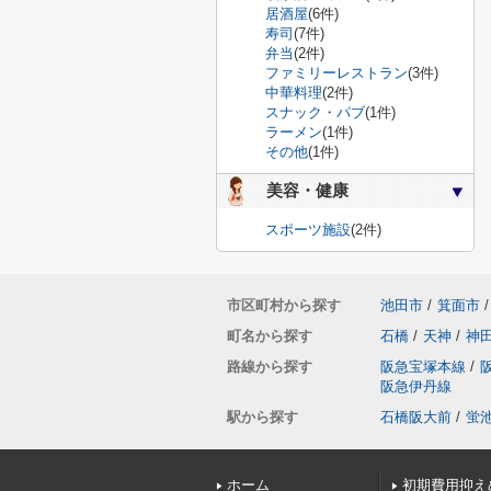
居酒屋
(6件)
寿司
(7件)
弁当
(2件)
ファミリーレストラン
(3件)
中華料理
(2件)
スナック・パブ
(1件)
ラーメン
(1件)
その他
(1件)
美容・健康
スポーツ施設
(2件)
市区町村から探す
池田市
/
箕面市
/
町名から探す
石橋
/
天神
/
神
路線から探す
阪急宝塚本線
/
阪急伊丹線
駅から探す
石橋阪大前
/
蛍
ホーム
初期費用抑え