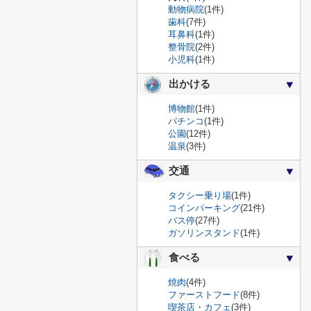
動物病院
(1件)
歯科
(7件)
耳鼻科
(1件)
整骨院
(2件)
小児科
(1件)
出かける
博物館
(1件)
パチンコ
(1件)
公園
(12件)
温泉
(3件)
交通
タクシー乗り場
(1件)
コインパーキング
(21件)
バス停
(27件)
ガソリンスタンド
(1件)
食べる
焼肉
(4件)
ファーストフード
(8件)
喫茶店・カフェ
(3件)