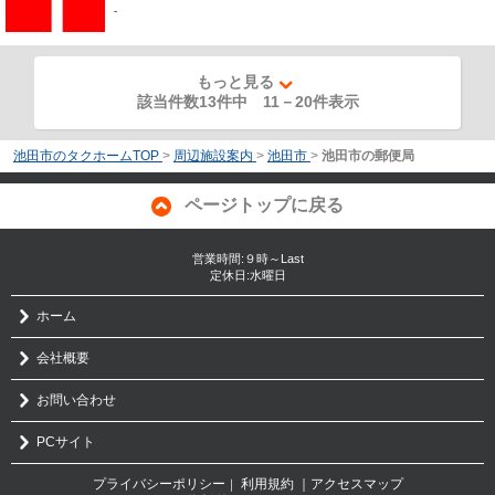
-
もっと見る
該当件数13件中
11
－
20
件表示
池田市のタクホームTOP
>
周辺施設案内
>
池田市
>
池田市の郵便局
ページトップに戻る
営業時間:９時～Last
定休日:水曜日
ホーム
会社概要
お問い合わせ
PCサイト
プライバシーポリシー
利用規約
｜アクセスマップ
｜