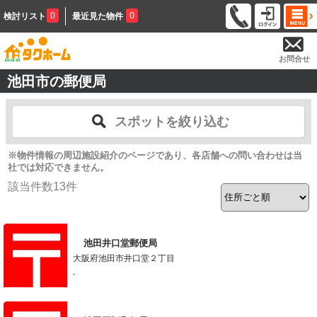
0
0
検討リスト
最近見た物件
お問合せ
池田市の郵便局
スポットを絞り込む
※物件情報の周辺施設紹介のページであり、各店舗への問い合わせは当
社では対応できません。
該当件数
13
件
池田井口堂郵便局
大阪府池田市井口堂２丁目
-