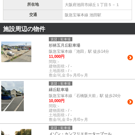
所在地
大阪府池田市緑丘１丁目５－１
交通
阪急宝塚本線 池田駅
施設周辺の物件
賃貸｜駐車場
杉林五月丘駐車場
阪急宝塚本線「池田」駅 徒歩14分
11,000円
間取:
-
建物面積:
- / -
土地面積:
- / -
敷金/礼金:
0ヶ月/0ヶ月
賃貸｜駐車場
緑丘駐車場
阪急宝塚本線「石橋阪大前」駅 徒歩24分
10,000円
間取:
-
建物面積:
- / -
土地面積:
- / -
敷金/礼金:
0ヶ月/0ヶ月
賃貸｜駐車場
メゾン・カンフリエモータープール