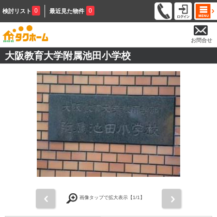
0
0
検討リスト
最近見た物件
お問合せ
大阪教育大学附属池田小学校
前
次
画像タップで拡大表示【
1
/1】