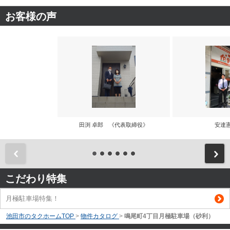
お客様の声
田渕 卓郎 《代表取締役》
安達
前
こだわり特集
月極駐車場特集！
池田市のタクホームTOP
>
物件カタログ
>
鳴尾町4丁目月極駐車場（砂利）