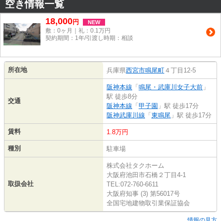
空き情報一覧
18,000
円
NEW
敷：0ヶ月｜礼：0.1万円
契約期間：1年/引渡し時期：相談
所在地
兵庫県
西宮市
鳴尾町
４丁目12-5
阪神本線
「
鳴尾・武庫川女子大前
」
駅 徒歩8分
交通
阪神本線
「
甲子園
」駅 徒歩17分
阪神武庫川線
「
東鳴尾
」駅 徒歩17分
賃料
1.8万円
種別
駐車場
株式会社タクホーム
大阪府池田市石橋２丁目4-1
取扱会社
TEL:072-760-6611
大阪府知事 (3) 第56017号
全国宅地建物取引業保証協会
情報の見方