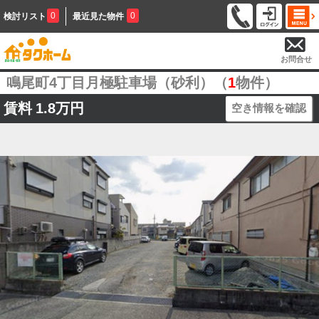
0
0
検討リスト
最近見た物件
お問合せ
鳴尾町4丁目月極駐車場（砂利）（
1
物件）
賃料
1.8万円
空き情報を確認