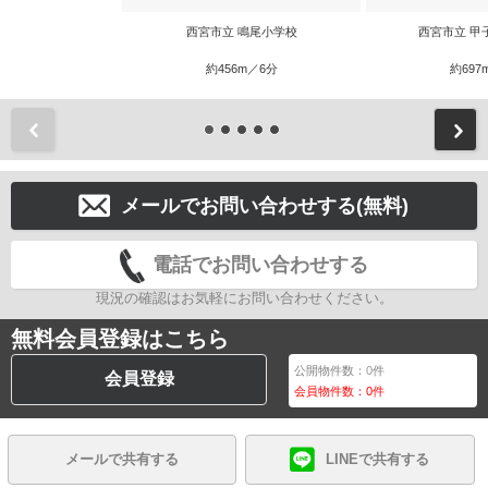
西宮市立 鳴尾小学校
西宮市立 甲
約456m／6分
約697
前
メールでお問い合わせする(無料)
電話でお問い合わせする
現況の確認はお気軽にお問い合わせください。
無料会員登録はこちら
公開物件数：
0
件
会員登録
会員物件数：
0
件
メールで共有する
LINEで共有する