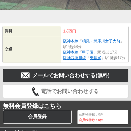
賃料
1.8万円
阪神本線
「
鳴尾・武庫川女子大前
」
駅 徒歩8分
交通
阪神本線
「
甲子園
」駅 徒歩17分
阪神武庫川線
「
東鳴尾
」駅 徒歩17分
メールでお問い合わせする(無料)
電話でお問い合わせする
無料会員登録はこちら
公開物件数：
0
件
会員登録
会員物件数：
0
件