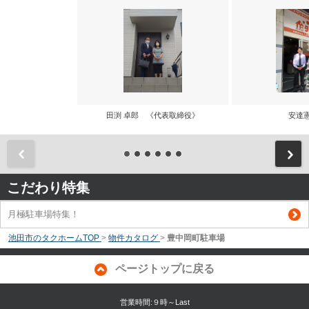
田渕 卓郎 《代表取締役》
安達
前
こだわり特集
月極駐車場特集！
池田市のタクホームTOP
>
物件カタログ
>
豊中岡町駐車場
ページトップに戻る
営業時間:９時～Last