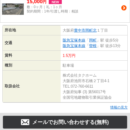
15,000
円
NEW
敷：0ヶ月｜礼：1ヶ月
契約期間：1年/引渡し時期：相談
所在地
大阪府
豊中市
岡町北
１丁目
阪急宝塚本線
「
岡町
」駅 徒歩5分
交通
阪急宝塚本線
「
曽根
」駅 徒歩13分
賃料
1.5万円
種別
駐車場
株式会社タクホーム
大阪府池田市石橋２丁目4-1
取扱会社
TEL:072-760-6611
大阪府知事 (3) 第56017号
全国宅地建物取引業保証協会
情報の見方
メールでお問い合わせする(無料)