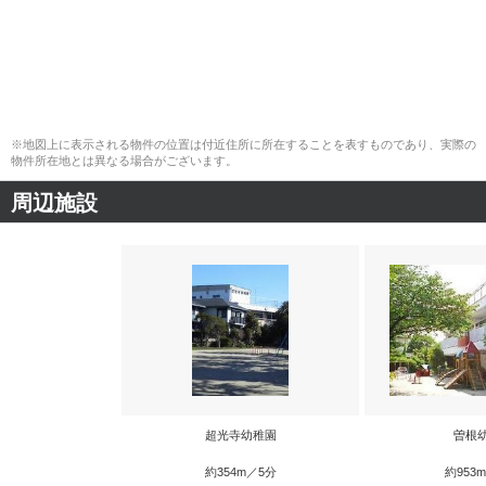
※地図上に表示される物件の位置は付近住所に所在することを表すものであり、実際の
物件所在地とは異なる場合がございます。
周辺施設
超光寺幼稚園
曽根
約354m／5分
約953