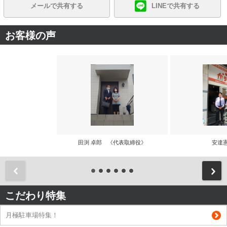
メールで共有する
LINEで共有する
お客様の声
田渕 卓郎 《代表取締役》
安達
前
こだわり特集
月極駐車場特集！