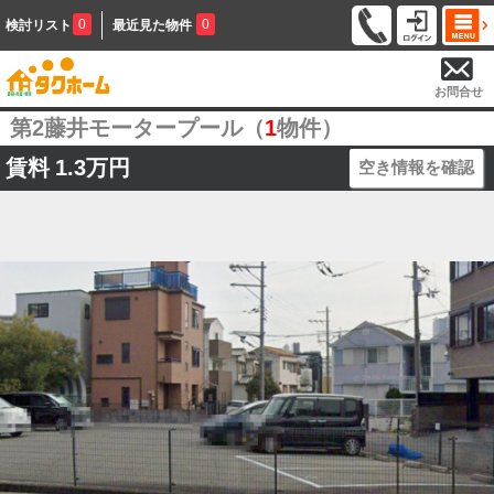
0
0
検討リスト
最近見た物件
お問合せ
第2藤井モータープール（
1
物件）
賃料
1.3万円
空き情報を確認