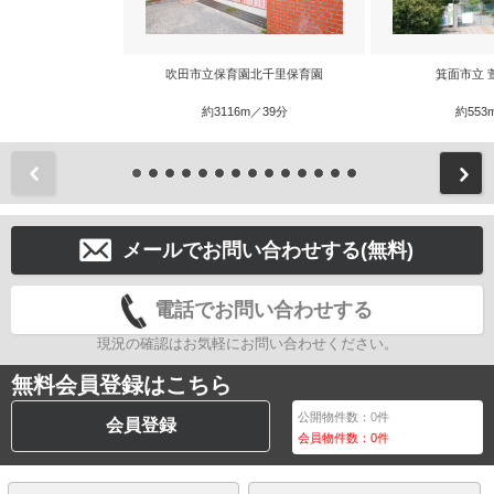
吹田市立保育園北千里保育園
箕面市立 
約3116m／39分
約553
前
メールでお問い合わせする(無料)
電話でお問い合わせする
現況の確認はお気軽にお問い合わせください。
無料会員登録はこちら
公開物件数：
0
件
会員登録
会員物件数：
0
件