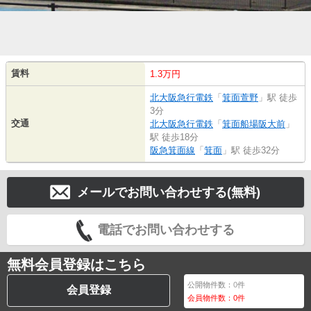
賃料
1.3万円
北大阪急行電鉄
「
箕面萱野
」駅 徒歩
3分
交通
北大阪急行電鉄
「
箕面船場阪大前
」
駅 徒歩18分
阪急箕面線
「
箕面
」駅 徒歩32分
メールでお問い合わせする(無料)
電話でお問い合わせする
無料会員登録はこちら
公開物件数：
0
件
会員登録
会員物件数：
0
件