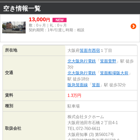
空き情報一覧
13,000
円
NEW
敷：0ヶ月｜礼：0ヶ月
契約期間：1年/引渡し時期：相談
所在地
大阪府
箕面市
西宿
１丁目
北大阪急行電鉄
「
箕面萱野
」駅 徒歩
3分
交通
北大阪急行電鉄
「
箕面船場阪大前
」
駅 徒歩18分
阪急箕面線
「
箕面
」駅 徒歩32分
賃料
1.3万円
種別
駐車場
株式会社タクホーム
大阪府池田市石橋２丁目4-1
取扱会社
TEL:072-760-6611
大阪府知事 (3) 第56017号