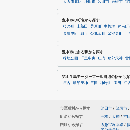
大阪市北区
池田市
吹田市
高槻市
守
豊中市の町名から探す
桜の町
上新田
柴原町
中桜塚
豊南町
東豊中町
緑丘
螢池南町
螢池東町
上
豊中市にある駅から探す
緑地公園
千里中央
庄内
服部天神
曽
第１生島モータープール周辺の駅から探
庄内
服部天神
三国
神崎川
園田
江
市区町村から探す
池田市
/
箕面市
/
町名から探す
石橋
/
天神
/
神
路線から探す
阪急宝塚本線
/
阪急伊丹線