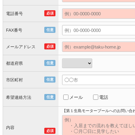
電話番号
必須
FAX番号
任意
メールアドレス
必須
都道府県
任意
市区町村
任意
メール
電話
希望連絡方法
任意
【第１生島モータープールへのお問い合
内容
必須