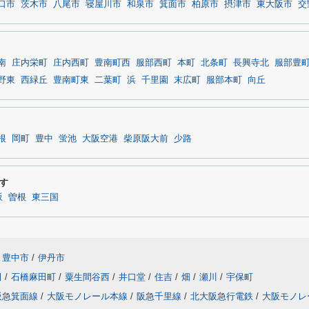
口市
茨木市
八尾市
寝屋川市
和泉市
箕面市
柏原市
摂津市
東大阪市
交
南
庄内栄町
庄内西町
豊南町西
服部西町
本町
北条町
長興寺北
服部豊
野東
西緑丘
豊南町東
二葉町
浜
千里園
末広町
服部本町
向丘
根
岡町
豊中
蛍池
大阪空港
柴原阪大前
少路
す
坂
曽根
東三国
豊中市
/
伊丹市
田
/
石橋麻田町
/
粟生間谷西
/
井口堂
/
住吉
/
畑
/
瀬川
/
宇保町
阪急箕面線
/
大阪モノレール本線
/
阪急千里線
/
北大阪急行電鉄
/
大阪モノレ