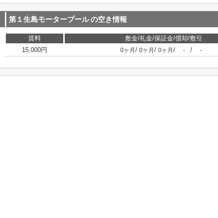
第１生島モータープール
の空き情報
賃料
敷金/礼金/保証金/償却/敷引
15,000円
/
/
/
/
0ヶ月
0ヶ月
0ヶ月
-
-