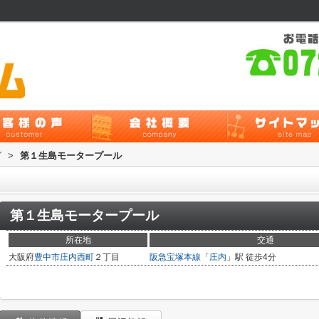
グ
>
第１生島モータープール
第１生島モータープール
所在地
交通
大阪府
豊中市
庄内西町
２丁目
阪急宝塚本線
「
庄内
」駅 徒歩4分