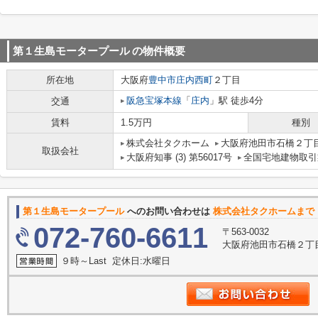
第１生島モータープール
の物件概要
所在地
大阪府
豊中市
庄内西町
２丁目
阪急宝塚本線
「
庄内
」駅 徒歩4分
交通
賃料
1.5万円
種別
株式会社タクホーム
大阪府池田市石橋２丁目
取扱会社
大阪府知事 (3) 第56017号
全国宅地建物取引
第１生島モータープール
へのお問い合わせは
株式会社タクホームまで
072-760-6611
〒563-0032
大阪府池田市石橋２丁目
９時～Last 定休日:水曜日