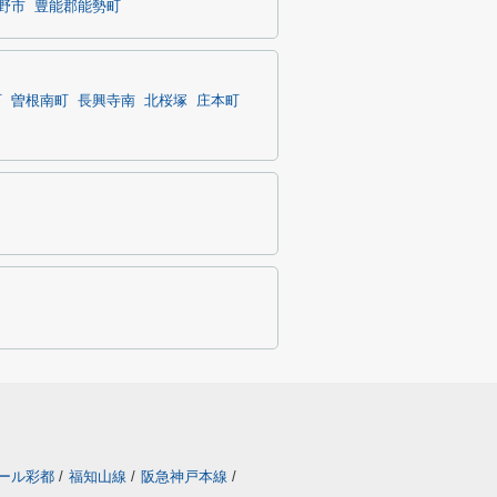
野市
豊能郡能勢町
町
曽根南町
長興寺南
北桜塚
庄本町
ール彩都
/
福知山線
/
阪急神戸本線
/