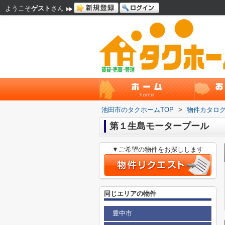
ようこそ
ゲスト
さん
池田市のタクホームTOP
>
物件カタロ
第１生島モータープール
▼ご希望の物件をお探しします
同じエリアの物件
豊中市