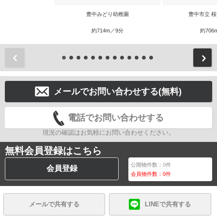
豊中みどり幼稚園
豊中市立 
約714m／9分
約706
前
メールでお問い合わせする(無料)
電話でお問い合わせする
現況の確認はお気軽にお問い合わせください。
無料会員登録はこちら
公開物件数：
0
件
会員登録
会員物件数：
0
件
メールで共有する
LINEで共有する