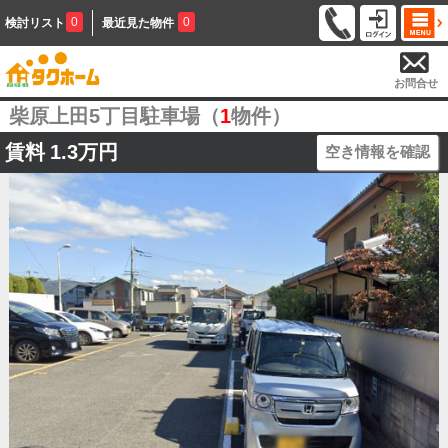
0
0
検討リスト
最近見た物件
お問合せ
柴原上田5丁目駐車場（
1
物件）
賃料
1.3万円
空き情報を確認