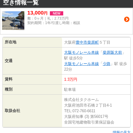
空き情報一覧
13,000
円
NEW
敷：0ヶ月｜礼：2.73万円
契約期間：1年/引渡し時期：相談
所在地
大阪府
豊中市
柴原町
５丁目
大阪モノレール本線
「
柴原阪大前
」
駅 徒歩5分
交通
大阪モノレール本線
「
少路
」駅 徒歩
22分
賃料
1.3万円
種別
駐車場
株式会社タクホーム
大阪府池田市石橋２丁目4-1
取扱会社
TEL:072-760-6611
大阪府知事 (3) 第56017号
全国宅地建物取引業保証協会
情報の見方