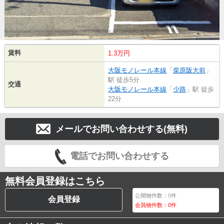
賃料
1.3万円
大阪モノレール本線
「
柴原阪大前
」
駅 徒歩5分
交通
大阪モノレール本線
「
少路
」駅 徒歩
22分
メールでお問い合わせする(無料)
電話でお問い合わせする
無料会員登録はこちら
公開物件数：
0
件
会員登録
会員物件数：
0
件