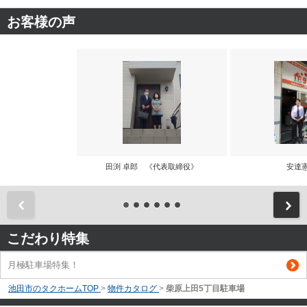
お客様の声
田渕 卓郎 《代表取締役》
安達
前
こだわり特集
月極駐車場特集！
池田市のタクホームTOP
>
物件カタログ
>
柴原上田5丁目駐車場