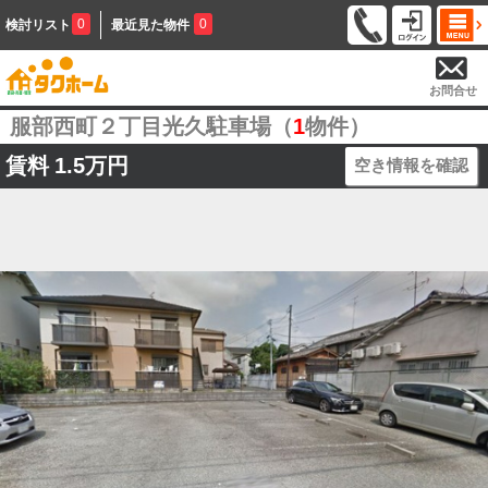
0
0
検討リスト
最近見た物件
お問合せ
服部西町２丁目光久駐車場（
1
物件）
賃料
1.5万円
空き情報を確認