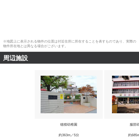
※地図上に表示される物件の位置は付近住所に所在することを表すものであり、実際の
物件所在地とは異なる場合がございます。
周辺施設
穂積幼稚園
服部
約363m／5分
約685