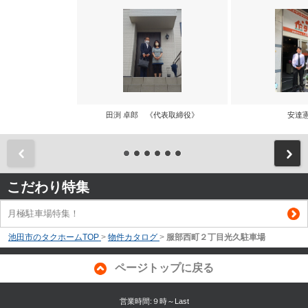
田渕 卓郎 《代表取締役》
安達
前
こだわり特集
月極駐車場特集！
池田市のタクホームTOP
>
物件カタログ
>
服部西町２丁目光久駐車場
ページトップに戻る
営業時間:９時～Last