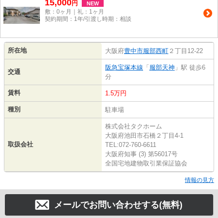
15,000
円
NEW
敷：0ヶ月｜礼：1ヶ月
契約期間：1年/引渡し時期：相談
所在地
大阪府
豊中市
服部西町
２丁目12-22
阪急宝塚本線
「
服部天神
」駅 徒歩6
交通
分
賃料
1.5万円
種別
駐車場
株式会社タクホーム
大阪府池田市石橋２丁目4-1
取扱会社
TEL:072-760-6611
大阪府知事 (3) 第56017号
全国宅地建物取引業保証協会
情報の見方
メールでお問い合わせする(無料)