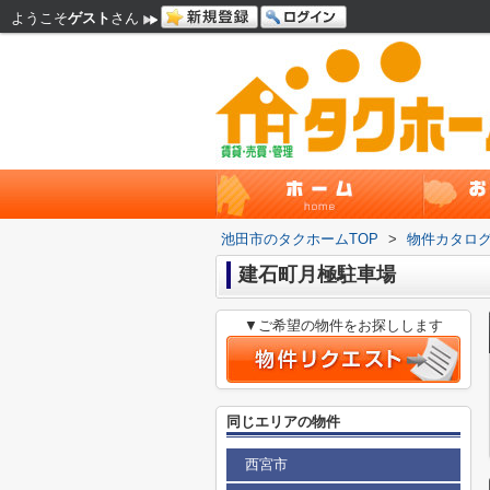
ようこそ
ゲスト
さん
池田市のタクホームTOP
>
物件カタロ
建石町月極駐車場
▼ご希望の物件をお探しします
同じエリアの物件
西宮市