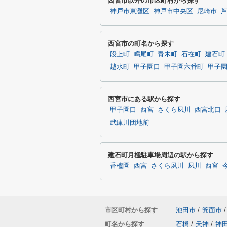
西宮市以外の市区町村から探す
神戸市東灘区
神戸市中央区
尼崎市
西宮市の町名から探す
段上町
鳴尾町
青木町
石在町
建石町
越水町
甲子園口
甲子園六番町
甲子
西宮市にある駅から探す
甲子園口
西宮
さくら夙川
西宮北口
武庫川団地前
建石町月極駐車場周辺の駅から探す
香櫨園
西宮
さくら夙川
夙川
西宮
市区町村から探す
池田市
/
箕面市
/
町名から探す
石橋
/
天神
/
神