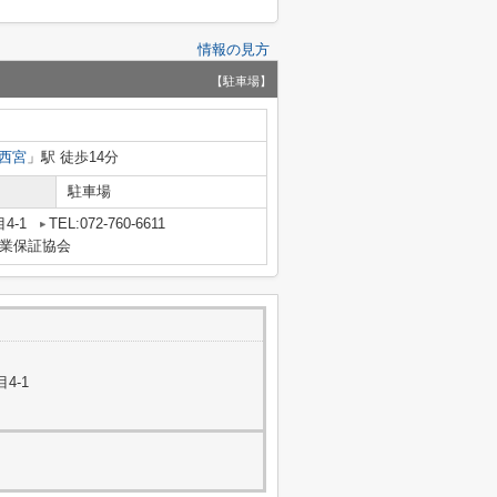
情報の見方
【駐車場】
西宮
」駅 徒歩14分
駐車場
4-1
TEL:072-760-6611
業保証協会
4-1