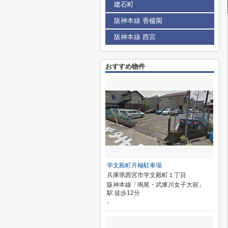
建石町
阪神本線 香櫨園
阪神本線 西宮
おすすめ物件
学文殿町月極駐車場
兵庫県西宮市学文殿町１丁目
阪神本線「鳴尾・武庫川女子大前」
駅 徒歩12分
-