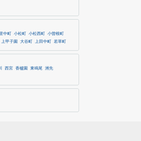
里中町
小松町
小松西町
小曽根町
上甲子園
大谷町
上田中町
若草町
川
西宮
香櫨園
東鳴尾
洲先