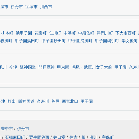
芦屋市
伊丹市
宝塚市
川西市
柳本町
浜甲子園
花園町
仁川町
中浜町
中須佐町
津門川町
下大市西町
園春風町
甲子園浜田町
甲子園砂田町
甲子園浦風町
甲子園網引町
学文殿町
夙川
今津
阪神国道
門戸厄神
甲東園
鳴尾・武庫川女子大前
甲子園
久寿
今津
打出
阪神国道
久寿川
芦屋
西宮北口
甲子園
豊中市
/
伊丹市
田
/
石橋麻田町
/
粟生間谷西
/
井口堂
/
住吉
/
畑
/
瀬川
/
宇保町