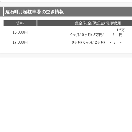
建石町月極駐車場
の空き情報
賃料
敷金/礼金/保証金/償却/敷引
1.5万
15,000円
/
/
/
/
0ヶ月
0ヶ月
3万円
-
円
17,000円
/
/
/
/
0ヶ月
0ヶ月
2ヶ月
-
-