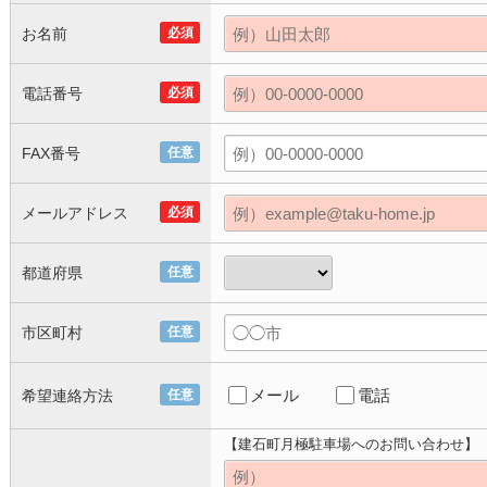
お名前
必須
電話番号
必須
FAX番号
任意
メールアドレス
必須
都道府県
任意
市区町村
任意
メール
電話
希望連絡方法
任意
【建石町月極駐車場へのお問い合わせ】