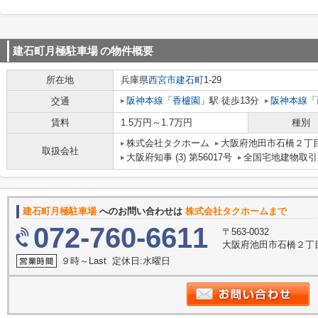
建石町月極駐車場
の物件概要
所在地
兵庫県
西宮市
建石町
1-29
阪神本線
「
香櫨園
」駅 徒歩13分
阪神本線
「
交通
賃料
1.5万円～1.7万円
種別
株式会社タクホーム
大阪府池田市石橋２丁目
取扱会社
大阪府知事 (3) 第56017号
全国宅地建物取引
建石町月極駐車場
へのお問い合わせは
株式会社タクホームまで
072-760-6611
〒563-0032
大阪府池田市石橋２丁目
９時～Last 定休日:水曜日