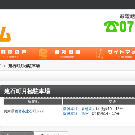
グ
>
建石町月極駐車場
建石町月極駐車場
所在地
交通
阪神本線
「
香櫨園
」駅 徒歩10～13分
兵庫県
西宮市
建石町
1-29
阪神本線
「
西宮
」駅 徒歩14～17分