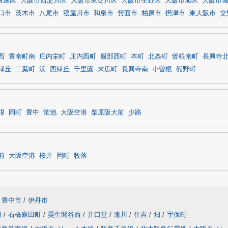
浪速区
大阪市西淀川区
大阪市東淀川区
大阪市生野区
大阪市旭区
大阪市
口市
茨木市
八尾市
寝屋川市
和泉市
箕面市
柏原市
摂津市
東大阪市
交
西
豊南町南
庄内栄町
庄内西町
服部西町
本町
北条町
曽根南町
長興寺
緑丘
二葉町
浜
西緑丘
千里園
末広町
長興寺南
小曽根
熊野町
根
岡町
豊中
蛍池
大阪空港
柴原阪大前
少路
前
大阪空港
桜井
岡町
牧落
豊中市
/
伊丹市
田
/
石橋麻田町
/
粟生間谷西
/
井口堂
/
瀬川
/
住吉
/
畑
/
宇保町