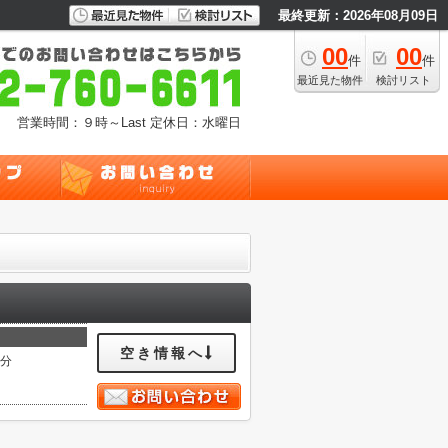
最終更新：2026年08月09日
00
00
件
件
最近見た物件
検討リスト
営業時間：９時～Last
定休日：水曜日
空き情報へ
6分