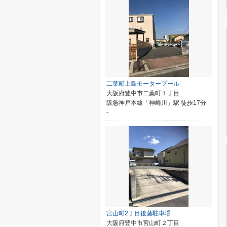
二葉町上島モータープール
大阪府豊中市二葉町１丁目
阪急神戸本線「神崎川」駅 徒歩17分
-
宮山町2丁目後藤駐車場
大阪府豊中市宮山町２丁目