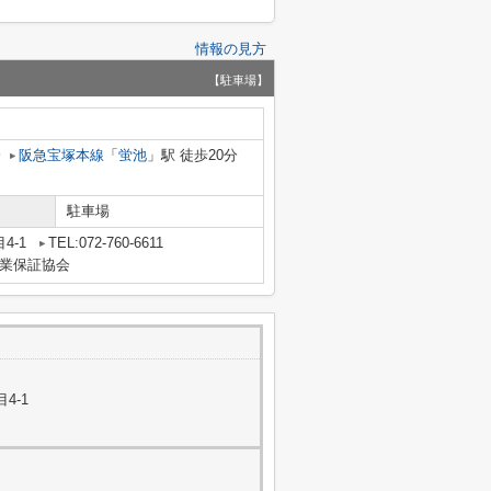
情報の見方
【駐車場】
分
阪急宝塚本線
「
蛍池
」駅 徒歩20分
駐車場
4-1
TEL:072-760-6611
業保証協会
4-1