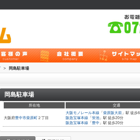
グ
>
岡島駐車場
岡島駐車場
所在地
交通
大阪モノレール本線
「
柴原阪大前
」駅 徒歩
大阪府
豊中市
柴原町
２丁目
阪急宝塚本線
「
蛍池
」駅 徒歩20分
阪急宝塚本線
「
豊中
」駅 徒歩20分