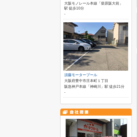
大阪モノレール本線「柴原阪大前」
駅 徒歩10分
-
須藤モータープール
大阪府豊中市庄本町１丁目
阪急神戸本線「神崎川」駅 徒歩21分
-