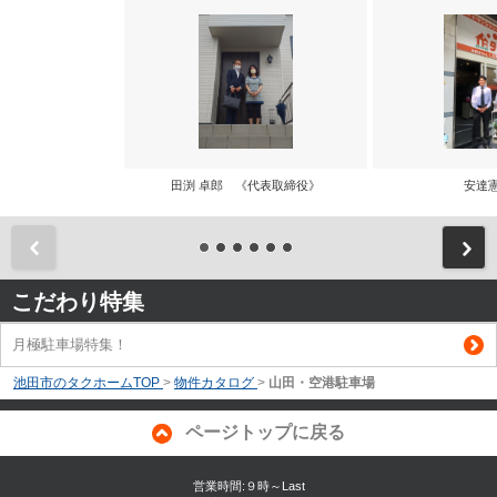
田渕 卓郎 《代表取締役》
安達
前
こだわり特集
月極駐車場特集！
池田市のタクホームTOP
>
物件カタログ
>
山田・空港駐車場
ページトップに戻る
営業時間:９時～Last