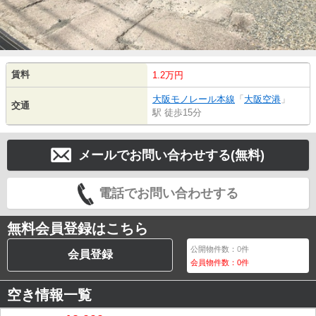
賃料
1.2万円
大阪モノレール本線
「
大阪空港
」
交通
駅 徒歩15分
メールでお問い合わせする(無料)
電話でお問い合わせする
無料会員登録はこちら
公開物件数：
0
件
会員登録
会員物件数：
0
件
空き情報一覧