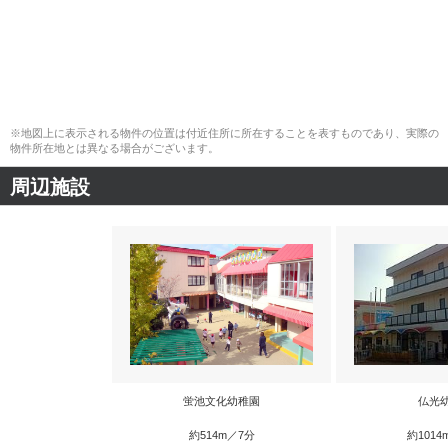
※地図上に表示される物件の位置は付近住所に所在することを表すものであり、実際の
物件所在地とは異なる場合がございます。
周辺施設
蛍池文化幼稚園
仏光
約514m／7分
約1014