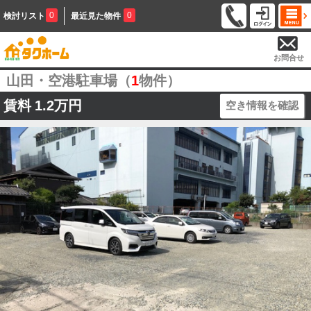
0
0
検討リスト
最近見た物件
お問合せ
山田・空港駐車場（
1
物件）
賃料
1.2万円
空き情報を確認