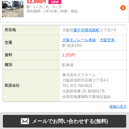
12,000
円
NEW
敷：1ヶ月｜礼：0ヶ月
契約期間：1年/引渡し時期：相談
所在地
大阪府
豊中市
螢池西町
２丁目7-9
大阪モノレール本線
「
大阪空港
」
交通
駅 徒歩15分
賃料
1.2万円
種別
駐車場
株式会社タクホーム
大阪府池田市石橋２丁目4-1
取扱会社
TEL:072-760-6611
大阪府知事 (3) 第56017号
全国宅地建物取引業保証協会
情報の見方
メールでお問い合わせする(無料)