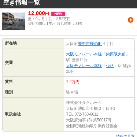
空き情報一覧
12,000
円
NEW
敷：0ヶ月｜礼：2.52万円
契約期間：1年/引渡し時期：相談
所在地
大阪府
豊中市
桜の町
４丁目
大阪モノレール本線
「
柴原阪大前
」
駅 徒歩12分
交通
大阪モノレール本線
「
少路
」駅 徒歩
15分
賃料
1.2万円
種別
駐車場
株式会社タクホーム
大阪府池田市石橋２丁目4-1
取扱会社
TEL:072-760-6611
大阪府知事 (3) 第56017号
全国宅地建物取引業保証協会
情報の見方