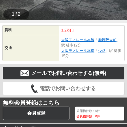
1 / 2
賃料
1.2万円
大阪モノレール本線
「
柴原阪大前
」
駅 徒歩12分
交通
大阪モノレール本線
「
少路
」駅 徒歩
15分
メールでお問い合わせする(無料)
電話でお問い合わせする
無料会員登録はこちら
公開物件数：
0
件
会員登録
会員物件数：
0
件