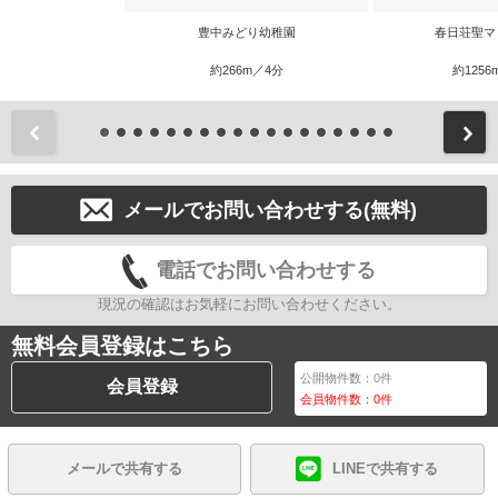
豊中みどり幼稚園
春日荘聖マ
約266m／4分
約1256
前
メールでお問い合わせする(無料)
電話でお問い合わせする
現況の確認はお気軽にお問い合わせください。
無料会員登録はこちら
公開物件数：
0
件
会員登録
会員物件数：
0
件
メールで共有する
LINEで共有する