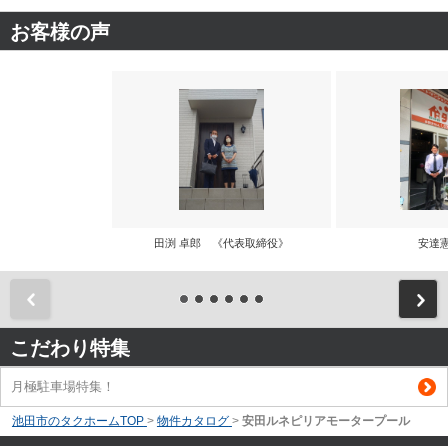
お客様の声
田渕 卓郎 《代表取締役》
安達
前
こだわり特集
月極駐車場特集！
池田市のタクホームTOP
>
物件カタログ
>
安田ルネピリアモータープール