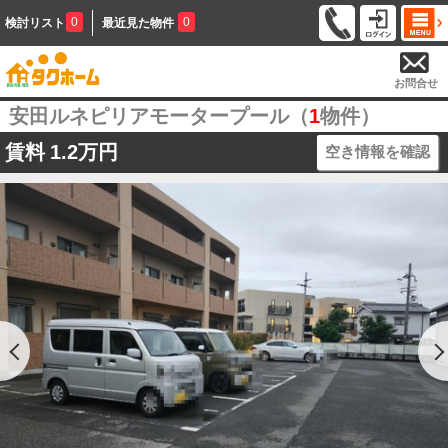
0
0
検討リスト
最近見た物件
お問合せ
安田ルネピリアモータープール（
1
物件）
賃料
1.2万円
空き情報を確認