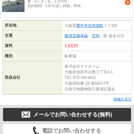
敷：0ヶ月｜礼：1.6万円
契約期間：1年/引渡し時期：即時
所在地
大阪府
豊中市
庄内栄町
１丁目6
交通
阪急宝塚本線
「
庄内
」駅 徒歩12分
賃料
1.6万円
種別
駐車場
株式会社タクホーム
大阪府池田市石橋２丁目4-1
取扱会社
TEL:072-760-6611
大阪府知事 (3) 第56017号
全国宅地建物取引業保証協会
情報の見方
メールでお問い合わせする(無料)
電話でお問い合わせする