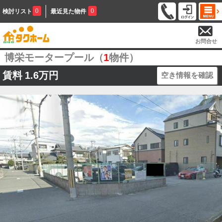
0
0
検討リスト
最近見た物件
お問合せ
博栄モータープール（
1
物件）
賃料
1.6万円
空き情報を確認