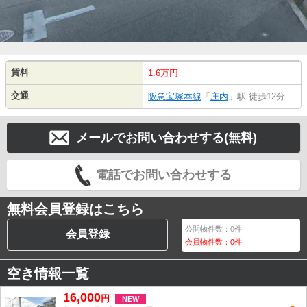
賃料
1.6万円
交通
阪急宝塚本線
「
庄内
」駅 徒歩12分
メールでお問い合わせする(無料)
電話でお問い合わせする
無料会員登録はこちら
公開物件数：
0
件
会員登録
会員物件数：
0
件
空き情報一覧
16,000
円
NEW