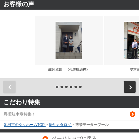
お客様の声
田渕 卓郎 《代表取締役》
安達
前
こだわり特集
月極駐車場特集！
池田市のタクホームTOP
>
物件カタログ
>
博栄モータープール
ページトップに戻る