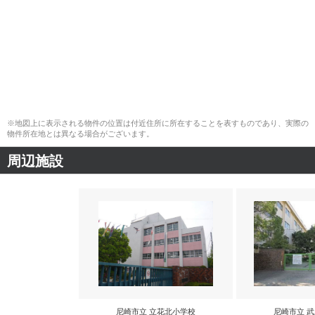
※地図上に表示される物件の位置は付近住所に所在することを表すものであり、実際の
物件所在地とは異なる場合がございます。
周辺施設
尼崎市立 立花北小学校
尼崎市立 