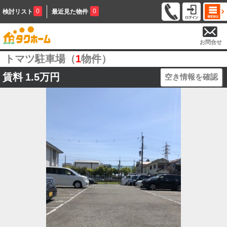
0
0
検討リスト
最近見た物件
お問合せ
トマツ駐車場（
1
物件）
賃料
1.5万円
空き情報を確認