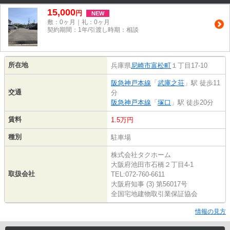
15,000
円
NEW
敷：0ヶ月｜礼：0ヶ月
契約期間：1年/引渡し時期：相談
所在地
兵庫県
尼崎市
富松町
１丁目17-10
阪急神戸本線
「
武庫之荘
」駅 徒歩11
交通
分
阪急神戸本線
「
塚口
」駅 徒歩20分
賃料
1.5万円
種別
駐車場
株式会社タクホーム
大阪府池田市石橋２丁目4-1
取扱会社
TEL:072-760-6611
大阪府知事 (3) 第56017号
全国宅地建物取引業保証協会
情報の見方