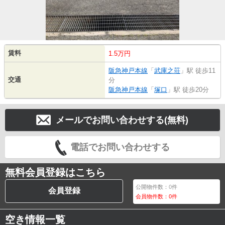
賃料
1.5万円
阪急神戸本線
「
武庫之荘
」駅 徒歩11
交通
分
阪急神戸本線
「
塚口
」駅 徒歩20分
メールでお問い合わせする(無料)
電話でお問い合わせする
無料会員登録はこちら
公開物件数：
0
件
会員登録
会員物件数：
0
件
空き情報一覧