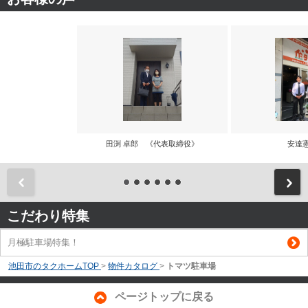
田渕 卓郎 《代表取締役》
安達
前
こだわり特集
月極駐車場特集！
池田市のタクホームTOP
>
物件カタログ
>
トマツ駐車場
ページトップに戻る