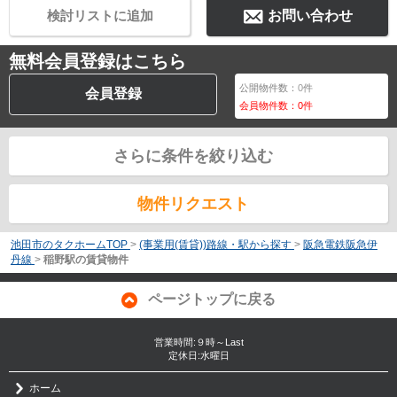
検討リストに追加
お問い合わせ
無料会員登録はこちら
公開物件数：
0
件
会員登録
会員物件数：
0
件
さらに条件を絞り込む
物件リクエスト
池田市のタクホームTOP
>
(事業用(賃貸))路線・駅から探す
>
阪急電鉄阪急伊
丹線
>
稲野駅の賃貸物件
ページトップに戻る
営業時間:９時～Last
定休日:水曜日
ホーム