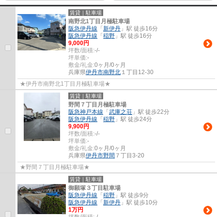
賃貸｜駐車場
南野北1丁目月極駐車場
阪急伊丹線
「
新伊丹
」駅 徒歩16分
阪急伊丹線
「
稲野
」駅 徒歩16分
9,000
円
坪数/面積:
-/-
坪単価:
-
敷金/礼金:
0ヶ月/0ヶ月
兵庫県
伊丹市
南野北
１丁目12-30
★伊丹市南野北1丁目月極駐車場★
賃貸｜駐車場
野間７丁目月極駐車場
阪急神戸本線
「
武庫之荘
」駅 徒歩22分
阪急伊丹線
「
稲野
」駅 徒歩24分
9,900
円
坪数/面積:
-/-
坪単価:
-
敷金/礼金:
0ヶ月/0ヶ月
兵庫県
伊丹市
野間
７丁目3-20
★野間７丁目月極駐車場★
賃貸｜駐車場
御願塚３丁目駐車場
阪急伊丹線
「
稲野
」駅 徒歩9分
阪急伊丹線
「
新伊丹
」駅 徒歩10分
1
万円
坪数/面積:
-/-