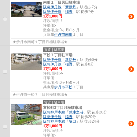
南町１丁目民田駐車場
阪急伊丹線
「
新伊丹
」駅 徒歩7分
阪急伊丹線
「
稲野
」駅 徒歩7分
1
万
1,000
円
坪数/面積:
-/-
坪単価:
-
敷金/礼金:
0ヶ月/1ヶ月
兵庫県
伊丹市
南町
１丁目
★伊丹市南町１丁目月極駐車場★
賃貸｜駐車場
平松７丁目駐車場
阪急伊丹線
「
新伊丹
」駅 徒歩6分
阪急伊丹線
「
稲野
」駅 徒歩8分
1
万
1,000
円
坪数/面積:
-/-
坪単価:
-
敷金/礼金:
0ヶ月/0ヶ月
兵庫県
伊丹市
平松
７丁目
★伊丹市平松７丁目月極駐車場★
賃貸｜駐車場
富松町3丁目月極駐車場
阪急神戸本線
「
武庫之荘
」駅 徒歩20分
阪急伊丹線
「
稲野
」駅 徒歩20分
阪急神戸本線
「
塚口
」駅 徒歩24分
1
万
1,000
円
坪数/面積:
-/-
坪単価:
-