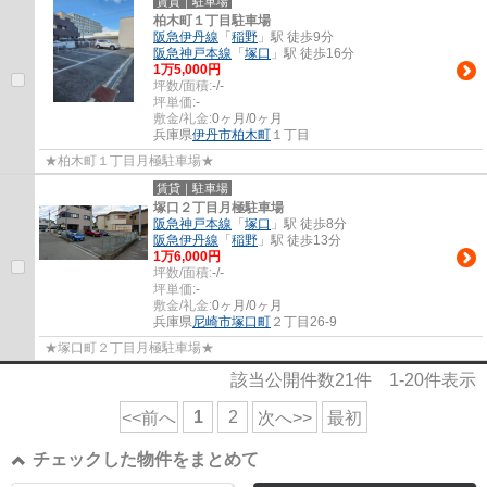
賃貸｜駐車場
柏木町１丁目駐車場
阪急伊丹線
「
稲野
」駅 徒歩9分
阪急神戸本線
「
塚口
」駅 徒歩16分
1
万
5,000
円
坪数/面積:
-/-
坪単価:
-
敷金/礼金:
0ヶ月/0ヶ月
兵庫県
伊丹市
柏木町
１丁目
★柏木町１丁目月極駐車場★
賃貸｜駐車場
塚口２丁目月極駐車場
阪急神戸本線
「
塚口
」駅 徒歩8分
阪急伊丹線
「
稲野
」駅 徒歩13分
1
万
6,000
円
坪数/面積:
-/-
坪単価:
-
敷金/礼金:
0ヶ月/0ヶ月
兵庫県
尼崎市
塚口町
２丁目26-9
★塚口町２丁目月極駐車場★
該当公開件数
21
件
1-20
件表示
1
2
<<前へ
次へ>>
最初
チェックした物件をまとめて