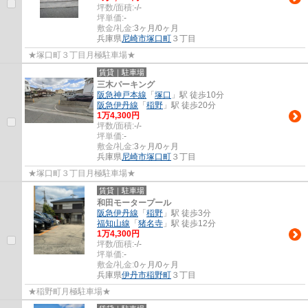
坪数/面積:
-/-
坪単価:
-
敷金/礼金:
3ヶ月/0ヶ月
兵庫県
尼崎市
塚口町
３丁目
★塚口町３丁目月極駐車場★
賃貸｜駐車場
三木パーキング
阪急神戸本線
「
塚口
」駅 徒歩10分
阪急伊丹線
「
稲野
」駅 徒歩20分
1
万
4,300
円
坪数/面積:
-/-
坪単価:
-
敷金/礼金:
3ヶ月/0ヶ月
兵庫県
尼崎市
塚口町
３丁目
★塚口町３丁目月極駐車場★
賃貸｜駐車場
和田モータープール
阪急伊丹線
「
稲野
」駅 徒歩3分
福知山線
「
猪名寺
」駅 徒歩12分
1
万
4,300
円
坪数/面積:
-/-
坪単価:
-
敷金/礼金:
0ヶ月/0ヶ月
兵庫県
伊丹市
稲野町
３丁目
★稲野町月極駐車場★