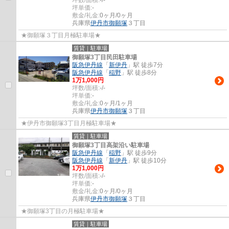
坪単価:
-
敷金/礼金:
0ヶ月/0ヶ月
兵庫県
伊丹市
御願塚
３丁目
★御願塚３丁目月極駐車場★
賃貸｜駐車場
御願塚3丁目民田駐車場
阪急伊丹線
「
新伊丹
」駅 徒歩7分
阪急伊丹線
「
稲野
」駅 徒歩8分
1
万
1,000
円
坪数/面積:
-/-
坪単価:
-
敷金/礼金:
0ヶ月/1ヶ月
兵庫県
伊丹市
御願塚
３丁目
★伊丹市御願塚3丁目月極駐車場★
賃貸｜駐車場
御願塚3丁目高架沿い駐車場
阪急伊丹線
「
稲野
」駅 徒歩9分
阪急伊丹線
「
新伊丹
」駅 徒歩10分
1
万
1,000
円
坪数/面積:
-/-
坪単価:
-
敷金/礼金:
0ヶ月/0ヶ月
兵庫県
伊丹市
御願塚
３丁目
★御願塚3丁目の月極駐車場★
賃貸｜駐車場