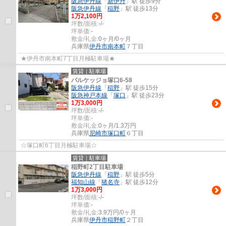
阪急伊丹線
「
新伊丹
」駅 徒歩9分
阪急伊丹線
「
稲野
」駅 徒歩13分
1
万
2,100
円
坪数/面積:
-/-
坪単価:
-
敷金/礼金:
0ヶ月/0ヶ月
兵庫県
伊丹市
南本町
７丁目
★伊丹市南本町7丁目月極駐車場★
賃貸｜駐車場
パルケッジョ塚口6-58
阪急伊丹線
「
稲野
」駅 徒歩15分
阪急神戸本線
「
塚口
」駅 徒歩23分
1
万
3,000
円
坪数/面積:
-/-
坪単価:
-
敷金/礼金:
0ヶ月/1.3万円
兵庫県
尼崎市
塚口町
６丁目
☆塚口町6丁目月極駐車場☆
賃貸｜駐車場
稲野町2丁目駐車場
阪急伊丹線
「
稲野
」駅 徒歩5分
福知山線
「
猪名寺
」駅 徒歩12分
1
万
3,000
円
坪数/面積:
-/-
坪単価:
-
敷金/礼金:
3.9万円/0ヶ月
兵庫県
伊丹市
稲野町
２丁目