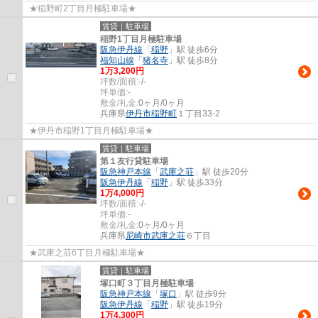
★稲野町2丁目月極駐車場★
賃貸｜駐車場
稲野1丁目月極駐車場
阪急伊丹線
「
稲野
」駅 徒歩6分
福知山線
「
猪名寺
」駅 徒歩8分
1
万
3,200
円
坪数/面積:
-/-
坪単価:
-
敷金/礼金:
0ヶ月/0ヶ月
兵庫県
伊丹市
稲野町
１丁目33-2
★伊丹市稲野1丁目月極駐車場★
賃貸｜駐車場
第１友行貸駐車場
阪急神戸本線
「
武庫之荘
」駅 徒歩20分
阪急伊丹線
「
稲野
」駅 徒歩33分
1
万
4,000
円
坪数/面積:
-/-
坪単価:
-
敷金/礼金:
0ヶ月/0ヶ月
兵庫県
尼崎市
武庫之荘
６丁目
★武庫之荘6丁目月極駐車場★
賃貸｜駐車場
塚口町３丁目月極駐車場
阪急神戸本線
「
塚口
」駅 徒歩9分
阪急伊丹線
「
稲野
」駅 徒歩19分
1
万
4,300
円