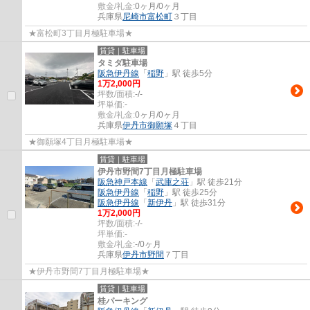
敷金/礼金:
0ヶ月/0ヶ月
兵庫県
尼崎市
富松町
３丁目
★富松町3丁目月極駐車場★
賃貸｜駐車場
タミダ駐車場
阪急伊丹線
「
稲野
」駅 徒歩5分
1
万
2,000
円
坪数/面積:
-/-
坪単価:
-
敷金/礼金:
0ヶ月/0ヶ月
兵庫県
伊丹市
御願塚
４丁目
★御願塚4丁目月極駐車場★
賃貸｜駐車場
伊丹市野間7丁目月極駐車場
阪急神戸本線
「
武庫之荘
」駅 徒歩21分
阪急伊丹線
「
稲野
」駅 徒歩25分
阪急伊丹線
「
新伊丹
」駅 徒歩31分
1
万
2,000
円
坪数/面積:
-/-
坪単価:
-
敷金/礼金:
-/0ヶ月
兵庫県
伊丹市
野間
７丁目
★伊丹市野間7丁目月極駐車場★
賃貸｜駐車場
桂パーキング