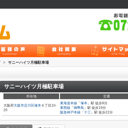
グ
>
サニーハイツ月極駐車場
サニーハイツ月極駐車場
所在地
交通
東海道本線
「
塚本
」駅 徒歩9分
大阪府
大阪市淀川区
塚本
６丁目10-
東西線
「
御幣島
」駅 徒歩19分
20
阪急神戸本線
「
十三
」駅 徒歩22分