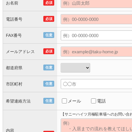
お名前
必須
電話番号
必須
FAX番号
任意
メールアドレス
必須
都道府県
任意
市区町村
任意
メール
電話
希望連絡方法
任意
【サニーハイツ月極駐車場へのお問い合
内容