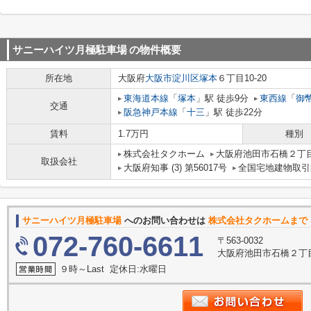
サニーハイツ月極駐車場
の物件概要
所在地
大阪府
大阪市淀川区
塚本
６丁目10-20
東海道本線
「
塚本
」駅 徒歩9分
東西線
「
御
交通
阪急神戸本線
「
十三
」駅 徒歩22分
賃料
1.7万円
種別
株式会社タクホーム
大阪府池田市石橋２丁目
取扱会社
大阪府知事 (3) 第56017号
全国宅地建物取引
サニーハイツ月極駐車場
へのお問い合わせは
株式会社タクホームまで
072-760-6611
〒563-0032
大阪府池田市石橋２丁目
９時～Last 定休日:水曜日