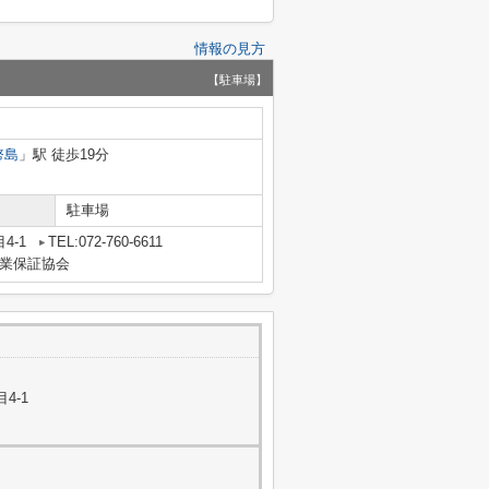
情報の見方
【駐車場】
幣島
」駅 徒歩19分
駐車場
4-1
TEL:072-760-6611
業保証協会
4-1