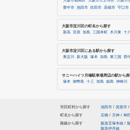
大阪市都島区
大阪市天王寺区
大阪市
豊中市
池田市
吹田市
高槻市
守口市
大阪市淀川区の町名から探す
新高
宮原
加島
三国本町
木川東
十
大阪市淀川区にある駅から探す
東淀川
新大阪
塚本
加島
東三国
西
サニーハイツ月極駐車場周辺の駅から探
塚本
御幣島
十三
加島
姫島
神崎川
市区町村から探す
池田市
/
箕面市
/
町名から探す
石橋
/
天神
/
神
路線から探す
阪急宝塚本線
/
阪急伊丹線