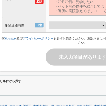
必須
希望連絡時間
任意
※
利用規約
及び
プライバシーポリシー
を必ずお読みください。左記内容に同
さい。
未入力項目がありま
り条件から探す