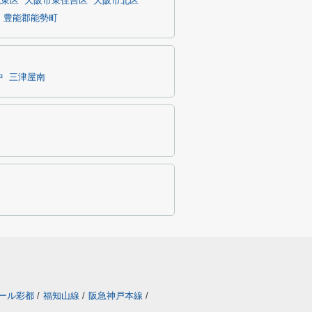
城東区
大阪市東住吉区
大阪市北区
豊能郡能勢町
中
三津屋南
ール彩都
/
福知山線
/
阪急神戸本線
/