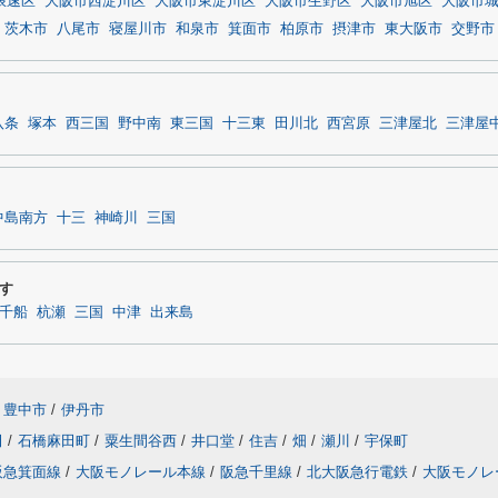
浪速区
大阪市西淀川区
大阪市東淀川区
大阪市生野区
大阪市旭区
大阪市
茨木市
八尾市
寝屋川市
和泉市
箕面市
柏原市
摂津市
東大阪市
交野市
八条
塚本
西三国
野中南
東三国
十三東
田川北
西宮原
三津屋北
三津屋
中島南方
十三
神崎川
三国
す
千船
杭瀬
三国
中津
出来島
豊中市
/
伊丹市
田
/
石橋麻田町
/
粟生間谷西
/
井口堂
/
住吉
/
畑
/
瀬川
/
宇保町
阪急箕面線
/
大阪モノレール本線
/
阪急千里線
/
北大阪急行電鉄
/
大阪モノレ