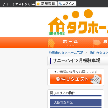
ようこそ
ゲスト
さん
池田市のタクホームTOP
>
物件カタロ
サニーハイツ月極駐車場
▼ご希望の物件をお探しします
同じエリアの物件
大阪市淀川区