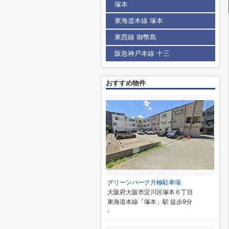
塚本
東海道本線 塚本
東西線 御幣島
阪急神戸本線 十三
おすすめ物件
グリーンパーク月極駐車場
大阪府大阪市淀川区塚本６丁目
東海道本線「塚本」駅 徒歩9分
-