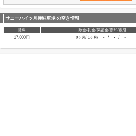
サニーハイツ月極駐車場
の空き情報
賃料
敷金/礼金/保証金/償却/敷引
17,000円
/
/
/
/
0ヶ月
1ヶ月
-
-
-