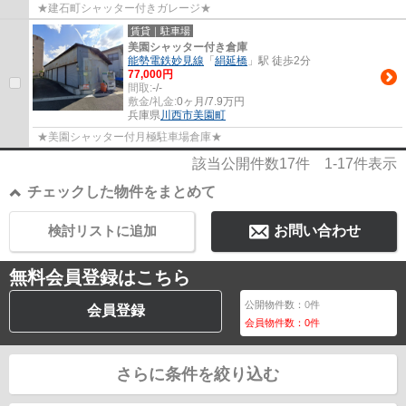
★建石町シャッター付きガレージ★
賃貸｜駐車場
美園シャッター付き倉庫
能勢電鉄妙見線
「
絹延橋
」駅 徒歩2分
77,000円
間取:
-/-
敷金/礼金:
0ヶ月/7.9万円
兵庫県
川西市
美園町
★美園シャッター付月極駐車場倉庫★
該当公開件数
17
件
1-17
件表示
チェックした物件をまとめて
検討リストに追加
お問い合わせ
無料会員登録はこちら
公開物件数：
0
件
会員登録
会員物件数：
0
件
さらに条件を絞り込む