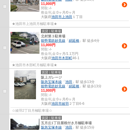
11,000円
間取:
-/-
敷金/礼金:
0ヶ月/0ヶ月
大阪府
池田市
上池田
１丁目
★池田市上池田月極駐車場★
賃貸｜駐車場
北村第３駐車場
能勢電鉄妙見線
「
絹延橋
」駅 徒歩4分
11,000円
間取:
-/-
敷金/礼金:
0ヶ月/1.1万円
大阪府
池田市
木部町
46-1
★池田市木部町月極駐車場★
賃貸｜駐車場
阪上ガレージ
阪急宝塚本線
「
池田
」駅 徒歩13分
能勢電鉄妙見線
「
絹延橋
」駅 徒歩13分
11,000円
間取:
-/-
敷金/礼金:
0ヶ月/0ヶ月
大阪府
池田市
綾羽
２丁目6-6
☆綾羽2丁目月極駐車場☆
賃貸｜駐車場
五月丘1丁目屋根付き月極駐車場
阪急宝塚本線
「
池田
」駅 徒歩15分