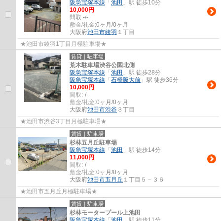
阪急宝塚本線
「
池田
」駅 徒歩10分
10,000円
間取:
-/-
敷金/礼金:
0ヶ月/0ヶ月
大阪府
池田市
綾羽
１丁目
★池田市綾羽1丁目月極駐車場★
賃貸｜駐車場
荒木駐車場渋谷公園北側
阪急宝塚本線
「
池田
」駅 徒歩28分
阪急宝塚本線
「
石橋阪大前
」駅 徒歩36分
10,000円
間取:
-/-
敷金/礼金:
0ヶ月/0ヶ月
大阪府
池田市
渋谷
３丁目
★池田市渋谷3丁目月極駐車場★
賃貸｜駐車場
杉林五月丘駐車場
阪急宝塚本線
「
池田
」駅 徒歩14分
11,000円
間取:
-/-
敷金/礼金:
0ヶ月/0ヶ月
大阪府
池田市
五月丘
１丁目５－３６
★池田市五月丘月極駐車場★
賃貸｜駐車場
杉林モータープール上池田
阪急宝塚本線
「
池田
」駅 徒歩11分