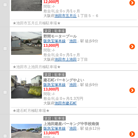
12,000円
間取:
-/-
敷金/礼金:
0ヶ月/1ヶ月
大阪府
池田市
五月丘
１丁目５－６
★池田市五月丘月極駐車場★
賃貸｜駐車場
野間モータープール
阪急宝塚本線
「
池田
」駅 徒歩9分
13,000円
間取:
-/-
敷金/礼金:
0ヶ月/1ヶ月
大阪府
池田市
上池田
２丁目
★池田市上池田月極駐車場★
賃貸｜駐車場
建石町パーキングやよい
阪急宝塚本線
「
池田
」駅 徒歩9分
13,000円
間取:
-/-
敷金/礼金:
0ヶ月/1.3万円
大阪府
池田市
建石町
★建石町月極駐車場★
賃貸｜駐車場
上池田建産パーキング中学校南側
阪急宝塚本線
「
池田
」駅 徒歩12分
13,000円
間取:
-/-