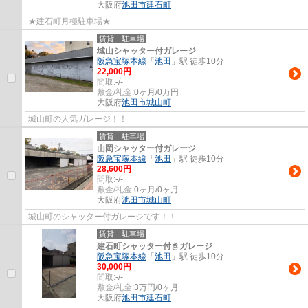
大阪府
池田市
建石町
★建石町月極駐車場★
賃貸｜駐車場
城山シャッター付ガレージ
阪急宝塚本線
「
池田
」駅 徒歩10分
22,000円
間取:
-/-
敷金/礼金:
0ヶ月/0万円
大阪府
池田市
城山町
城山町の人気ガレージ！！
賃貸｜駐車場
山岡シャッター付ガレージ
阪急宝塚本線
「
池田
」駅 徒歩10分
28,600円
間取:
-/-
敷金/礼金:
0ヶ月/0ヶ月
大阪府
池田市
城山町
城山町のシャッター付ガレージです！！
賃貸｜駐車場
建石町シャッター付きガレージ
阪急宝塚本線
「
池田
」駅 徒歩10分
30,000円
間取:
-/-
敷金/礼金:
3万円/0ヶ月
大阪府
池田市
建石町