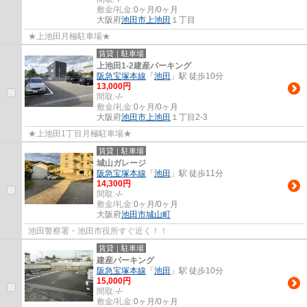
敷金/礼金:
0ヶ月/0ヶ月
大阪府
池田市
上池田
１丁目
★上池田月極駐車場★
賃貸｜駐車場
上池田1-2建産パーキング
阪急宝塚本線
「
池田
」駅 徒歩10分
13,000円
間取:
-/-
敷金/礼金:
0ヶ月/0ヶ月
大阪府
池田市
上池田
１丁目2-3
★上池田1丁目月極駐車場★
賃貸｜駐車場
城山ガレージ
阪急宝塚本線
「
池田
」駅 徒歩11分
14,300円
間取:
-/-
敷金/礼金:
0ヶ月/0ヶ月
大阪府
池田市
城山町
池田警察署・池田市役所すぐ近く！！
賃貸｜駐車場
建産パーキング
阪急宝塚本線
「
池田
」駅 徒歩10分
15,000円
間取:
-/-
敷金/礼金:
0ヶ月/0ヶ月