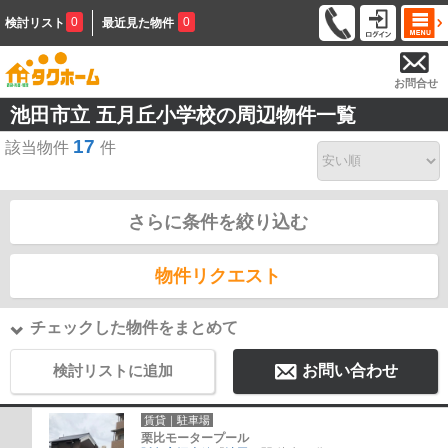
0
0
検討リスト
最近見た物件
お問合せ
池田市立 五月丘小学校の周辺物件一覧
17
該当物件
件
さらに条件を絞り込む
物件リクエスト
チェックした物件をまとめて
検討リストに追加
お問い合わせ
賃貸｜駐車場
栗比モータープール