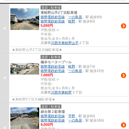
賃貸｜駐車場
東畦野山手2丁目駐車場
能勢電鉄妙見線
「
一の鳥居
」駅 徒歩9分
能勢電鉄妙見線
「
畦野
」駅 徒歩8分
5,000
円
坪数/面積:
-/-
坪単価:
-
敷金/礼金:
0ヶ月/0ヶ月
兵庫県
川西市
東畦野山手
２丁目
★東畦野山手2丁目月極駐車場★
賃貸｜駐車場
橋本モータープール
能勢電鉄妙見線
「
畦野
」駅 徒歩7分
能勢電鉄妙見線
「
一の鳥居
」駅 徒歩15分
7,000
円
坪数/面積:
-/-
坪単価:
-
敷金/礼金:
0ヶ月/0ヶ月
兵庫県
川西市
東畦野
３丁目
★東畦野5丁目月極駐車場★
賃貸｜駐車場
緑台第２駐車場
能勢電鉄妙見線
「
平野
」駅 徒歩9分
能勢電鉄妙見線
「
一の鳥居
」駅 徒歩18分
9,000
円
坪数/面積:
-/-