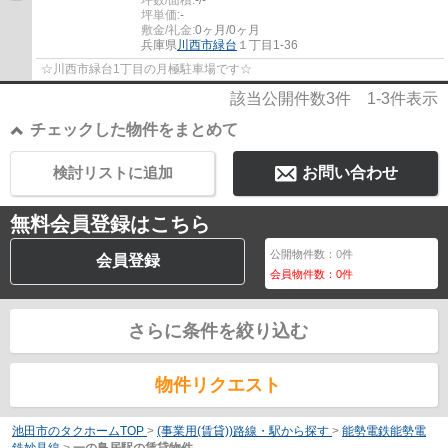
坪単価:
-
敷金/礼金:
0ヶ月/0ヶ月
兵庫県
川西市
緑台
１丁目1-36
☆川西市緑台1丁目の月極駐車場です☆
該当公開件数
3
件
1-3
件表示
チェックした物件をまとめて
検討リストに追加
お問い合わせ
無料会員登録はこちら
公開物件数：
0
件
会員登録
会員物件数：
0
件
さらに条件を絞り込む
物件リクエスト
池田市のタクホームTOP
>
(事業用(賃貸))路線・駅から探す
>
能勢電鉄能勢電
鉄妙見線
>
一の鳥居駅の賃貸物件