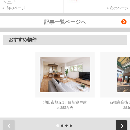
＜ 前のページ
＞次のページ
記事一覧ページへ
おすすめ物件
池田市旭丘3丁目新築戸建
石橋商店街
5,380万円
38.