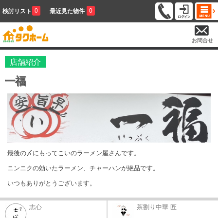
0
0
検討リスト
最近見た物件
お問合せ
店舗紹介
一福
最後の〆にもってこいのラーメン屋さんです。
ニンニクの効いたラーメン、チャーハンが絶品です。
いつもありがとうございます。
志心
茶割り中華 匠