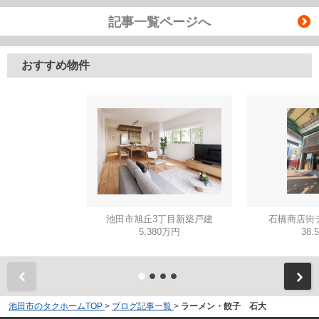
記事一覧ページへ
おすすめ物件
池田市旭丘3丁目新築戸建
石橋商店街
5,380万円
38.
池田市のタクホームTOP
>
ブログ記事一覧
>
ラーメン・餃子 石大