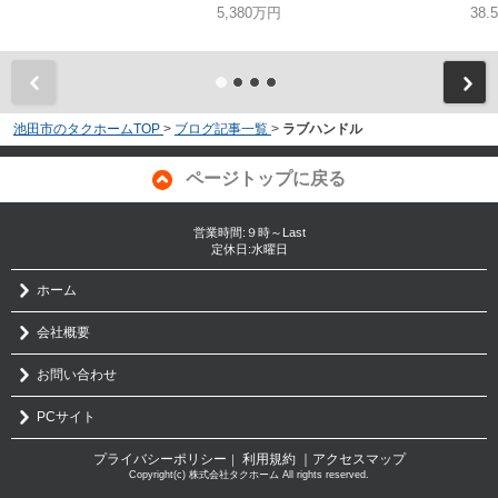
5,380万円
38.
池田市のタクホームTOP
>
ブログ記事一覧
>
ラブハンドル
ページトップに戻る
営業時間:９時～Last
定休日:水曜日
ホーム
会社概要
お問い合わせ
PCサイト
プライバシーポリシー
利用規約
｜アクセスマップ
｜
Copyright(c) 株式会社タクホーム All rights reserved.