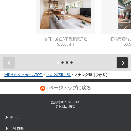
池田市旭丘3丁目新築戸建
石橋商店街
5,380万円
38.
池田市のタクホームTOP
>
ブログ記事一覧
>
スナック輝（ひかり）
ページトップに戻る
営業時間:９時～Last
定休日:水曜日
ホーム
会社概要