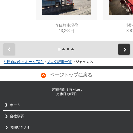
春日駐車場①
小野
13,200円
8.
池田市のタクホームTOP
>
ブログ記事一覧
>
ジャッカス
ページトップに戻る
営業時間:９時～Last
定休日:水曜日
ホーム
会社概要
お問い合わせ